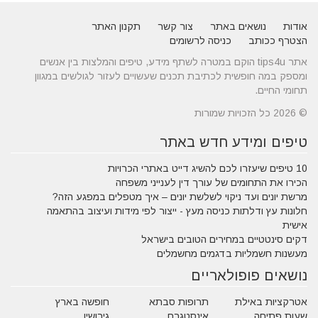
אודות
נושאים באתר
צור קשר
תקנון האתר
הצטרף ככותב
כניסה לרשומים
אתר tips4u הוקם במטרה לשתף מידע, טיפים והמלצות בין אנשים
ומספק במה חופשית לכתיבת תכנים שעשויים לעזור לגולשים במגוון
תחומי החיים.
© 2026 כל הזכויות שמורות
טיפים ומידע חדש באתר
10 טיפים שיעזרו לכם להשיג דייט באתרי הכרויות
הכירו את התחומים של עורך דין לענייני משפחה
מרשת יונים ועד ניקוי לשלשת יונים – איך מטפלים במפגע הזה?
חלונות עץ ודלתות כניסה מעץ - ייצור לפי מידות ועיצוב בהתאמה
אישית
דקים סינטטיים במחירים הטובים בישראל
מעשנות חשמליות בדגמים מחשמלים
נושאים פופולאריים
אטרקציות באילת
תרופות סבתא
חופשה בארץ
שעות פתיחה
אינסטגרם
גירושין