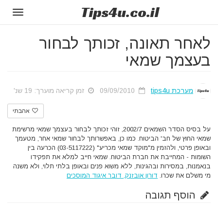
Tips
4u
.co.il
Toggle
gation
לאחר תאונה, זכותך לבחור
בעצמך שמאי
מערכת tips4u
09/09/2010
זמן קריאה מוערך: 19 שנ'
אהבתי
על בסיס הסדר השמאים 2002/7, זוהי זכותך לבחור בעצמך שמאי מרשימת
שמאי החוץ של חב' הביטוח. כמו כן, באפשרותך לבחור שמאי אחר, מטעמך
ובאופן פרטי, ולהזמין מ"מוקד שמאי מכריע" (03-5117222) הכרעה בין
השומות - המחייבת את חברת הביטוח. שמאי חייב למלא את תפקידו
בנאמנות, במסירות ובהגינות, ללא משוא פנים ובאופן בלתי תלוי, ולא משנה
מי משלם את שכרו.
דורון אובזנק, דובר איגוד המוסכים
הוסף תגובה