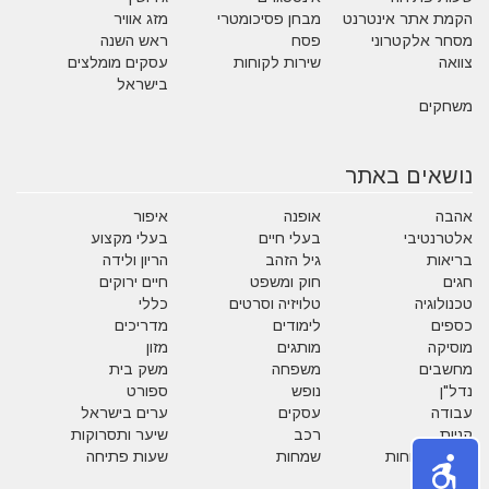
הקמת אתר אינטרנט
מבחן פסיכומטרי
מזג אוויר
מסחר אלקטרוני
פסח
ראש השנה
צוואה
שירות לקוחות
עסקים מומלצים
בישראל
משחקים
נושאים באתר
אהבה
אופנה
איפור
אלטרנטיבי
בעלי חיים
בעלי מקצוע
בריאות
גיל הזהב
הריון ולידה
חגים
חוק ומשפט
חיים ירוקים
טכנולוגיה
טלויזיה וסרטים
כללי
כספים
לימודים
מדריכים
מוסיקה
מותגים
מזון
מחשבים
משפחה
משק בית
נדל"ן
נופש
ספורט
עבודה
עסקים
ערים בישראל
קניות
רכב
שיער ותסרוקות
שירות לקוחות
שמחות
שעות פתיחה
תזונה