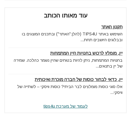
עוד מאותו הכותב
תקנון האתר
השימוש באתר TIPS4U (להלן:"האתר") ובתכנים המוצגים בו
ובבלוגים היושבים תחת...
יין, מומלץ לרכוש בחנויות היין המתמחות
בחנויות המתמחות, ניתן להיות בטוחים שהיין נשמר כהלכה. שמירה
של יין בתנאים...
יין, כדאי לבחור כוסות של חברה מוכרת ואיכותית
אלו סוגי כוסות מומלצים לבר הביתי? כוסות וויסקי – לשתייה של
וויסקי...
לעמוד של מערכת tips4u