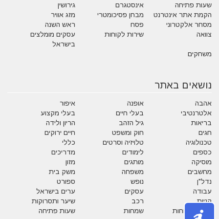
שעות פתיחה
אינסטגרם
גירושין
הקמת אתר אינטרנט
מבחן פסיכומטרי
מזג אוויר
מסחר אלקטרוני
פסח
ראש השנה
צוואה
שירות לקוחות
עסקים מומלצים
בישראל
משחקים
נושאים באתר
אהבה
אופנה
איפור
אלטרנטיבי
בעלי חיים
בעלי מקצוע
בריאות
גיל הזהב
הריון ולידה
חגים
חוק ומשפט
חיים ירוקים
טכנולוגיה
טלויזיה וסרטים
כללי
כספים
לימודים
מדריכים
מוסיקה
מותגים
מזון
מחשבים
משפחה
משק בית
נדל"ן
נופש
ספורט
עבודה
עסקים
ערים בישראל
קניות
רכב
שיער ותסרוקות
שירות לקוחות
שמחות
שעות פתיחה