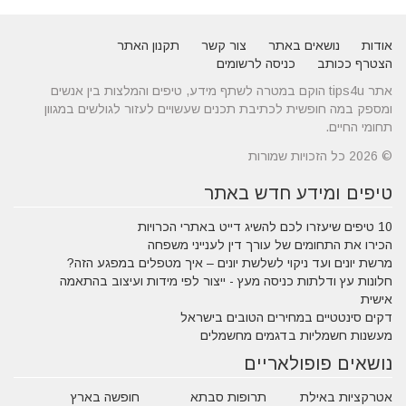
אודות
נושאים באתר
צור קשר
תקנון האתר
הצטרף ככותב
כניסה לרשומים
אתר tips4u הוקם במטרה לשתף מידע, טיפים והמלצות בין אנשים
ומספק במה חופשית לכתיבת תכנים שעשויים לעזור לגולשים במגוון
תחומי החיים.
© 2026 כל הזכויות שמורות
טיפים ומידע חדש באתר
10 טיפים שיעזרו לכם להשיג דייט באתרי הכרויות
הכירו את התחומים של עורך דין לענייני משפחה
מרשת יונים ועד ניקוי לשלשת יונים – איך מטפלים במפגע הזה?
חלונות עץ ודלתות כניסה מעץ - ייצור לפי מידות ועיצוב בהתאמה
אישית
דקים סינטטיים במחירים הטובים בישראל
מעשנות חשמליות בדגמים מחשמלים
נושאים פופולאריים
אטרקציות באילת
תרופות סבתא
חופשה בארץ