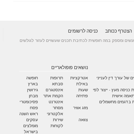
הצטרף ככותב
כניסה לרשומים
 בין אנשים ומספק במה חופשית לכתיבת תכנים שעשויים לעזור לגולשים
נושאים פופולאריים
 של עורך דין לענייני
אטרקציות
תרופות
חופשה
באילת
סבתא
בארץ
 כניסה מעץ - ייצור לפי
שעות
אינסטגרם
גירושין
תאמה אישית
פתיחה
הקמת אתר
מבחן
 בדגמים מחשמלים
אינטרנט
פסיכומטרי
מזג אוויר
מסחר
פסח
אלקטרוני
ראש השנה
צוואה
שירות
עסקים
לקוחות
מומלצים
בישראל