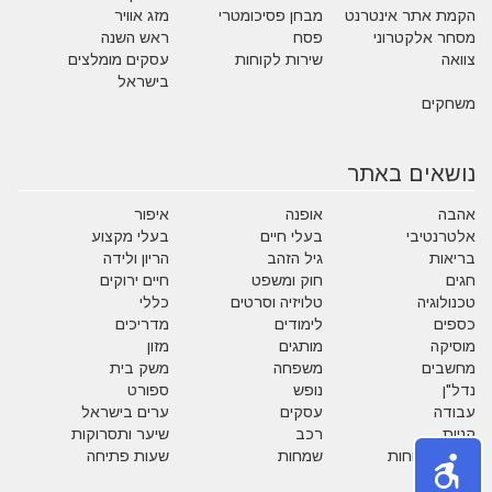
הקמת אתר אינטרנט
מבחן פסיכומטרי
מזג אוויר
מסחר אלקטרוני
פסח
ראש השנה
צוואה
שירות לקוחות
עסקים מומלצים
בישראל
משחקים
נושאים באתר
אהבה
אופנה
איפור
אלטרנטיבי
בעלי חיים
בעלי מקצוע
בריאות
גיל הזהב
הריון ולידה
חגים
חוק ומשפט
חיים ירוקים
טכנולוגיה
טלויזיה וסרטים
כללי
כספים
לימודים
מדריכים
מוסיקה
מותגים
מזון
מחשבים
משפחה
משק בית
נדל"ן
נופש
ספורט
עבודה
עסקים
ערים בישראל
קניות
רכב
שיער ותסרוקות
שירות לקוחות
שמחות
שעות פתיחה
תזונה