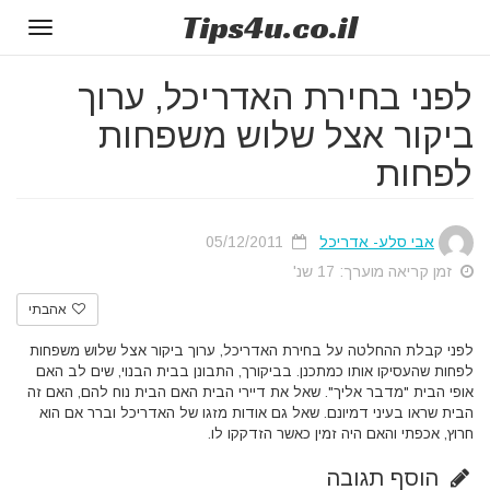
Tips
4u
.co.il
Toggle
gation
לפני בחירת האדריכל, ערוך
ביקור אצל שלוש משפחות
לפחות
אבי סלע- אדריכל
05/12/2011
זמן קריאה מוערך: 17 שנ'
אהבתי
לפני קבלת ההחלטה על בחירת האדריכל, ערוך ביקור אצל שלוש משפחות
לפחות שהעסיקו אותו כמתכנן. בביקורך, התבונן בבית הבנוי, שים לב האם
אופי הבית "מדבר אליך". שאל את דיירי הבית האם הבית נוח להם, האם זה
הבית שראו בעיני דמיונם. שאל גם אודות מזגו של האדריכל וברר אם הוא
חרוץ, אכפתי והאם היה זמין כאשר הזדקקו לו.
הוסף תגובה