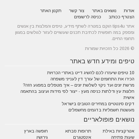
אודות
נושאים באתר
צור קשר
תקנון האתר
הצטרף ככותב
כניסה לרשומים
אתר tips4u הוקם במטרה לשתף מידע, טיפים והמלצות בין אנשים
ומספק במה חופשית לכתיבת תכנים שעשויים לעזור לגולשים במגוון
תחומי החיים.
© 2026 כל הזכויות שמורות
טיפים ומידע חדש באתר
10 טיפים שיעזרו לכם להשיג דייט באתרי הכרויות
הכירו את התחומים של עורך דין לענייני משפחה
מרשת יונים ועד ניקוי לשלשת יונים – איך מטפלים במפגע הזה?
חלונות עץ ודלתות כניסה מעץ - ייצור לפי מידות ועיצוב בהתאמה
אישית
דקים סינטטיים במחירים הטובים בישראל
מעשנות חשמליות בדגמים מחשמלים
נושאים פופולאריים
אטרקציות באילת
תרופות סבתא
חופשה בארץ
שעות פתיחה
אינסטגרם
גירושין