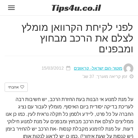
Tips
4u
.co.il
Toggle
gation
לפני לקיחת הקרוואן מומלץ
לצלם את הרכב מבחוץ
ומבפנים
מוטור-הום ישראל- קראוונים
15/03/2012
זמן קריאה מוערך: 37 שנ'
אהבתי
על מנת למנוע אי הבנות בעת החזרת הרכב, יש חשיבות רבה
לעריכת בדיקה יסודית ביום האיסוף. מומלץ לעבור עם נציג
החברה על כל פרט, ליידע ולסמן כל תקלה נראית לעין. כמו כן אנו
ממליצים לצלם את הרכב מבחוץ ומבפנים על מנת למנוע חילוקי
דעות. על מנת להימנע מקבלת קנסות -את הרכב יש להחזיר בזמן
(יש קנסות על שעת איחור!) .כמו כן יש לדאוג לנקות אותו