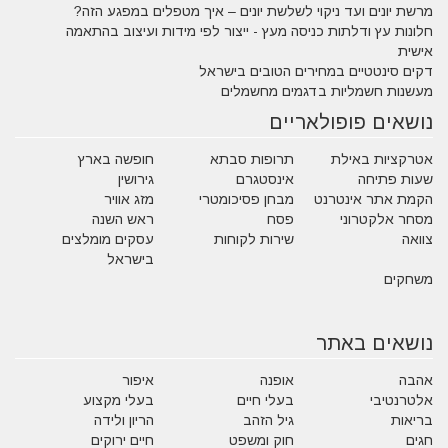
מרשת יונים ועד ניקוי לשלשת יונים – איך מטפלים במפגע הזה?
חלונות עץ ודלתות כניסה מעץ - ייצור לפי מידות ועיצוב בהתאמה
אישית
דקים סינטטיים במחירים הטובים בישראל
מעשנות חשמליות בדגמים מחשמלים
נושאים פופולאריים
אטרקציות באילת
תרופות סבתא
חופשה בארץ
שעות פתיחה
אינסטגרם
גירושין
הקמת אתר אינטרנט
מבחן פסיכומטרי
מזג אוויר
מסחר אלקטרוני
פסח
ראש השנה
צוואה
שירות לקוחות
עסקים מומלצים
בישראל
משחקים
נושאים באתר
אהבה
אופנה
איפור
אלטרנטיבי
בעלי חיים
בעלי מקצוע
בריאות
גיל הזהב
הריון ולידה
חגים
חוק ומשפט
חיים ירוקים