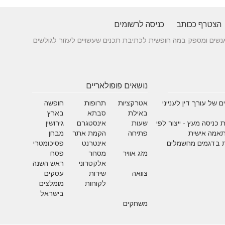
הצטרף ככותב
כניסה לרשומים
 בין אנשים ומספק במה חופשית לכתיבת תכנים שעשויים לעזור לגולשים
נושאים פופולאריים
 של עורך דין לענייני
אטרקציות
תרופות
חופשה
באילת
סבתא
בארץ
 כניסה מעץ - ייצור לפי
שעות
אינסטגרם
גירושין
תאמה אישית
פתיחה
הקמת אתר
מבחן
 בדגמים מחשמלים
אינטרנט
פסיכומטרי
מזג אוויר
מסחר
פסח
אלקטרוני
ראש השנה
צוואה
שירות
עסקים
לקוחות
מומלצים
בישראל
משחקים