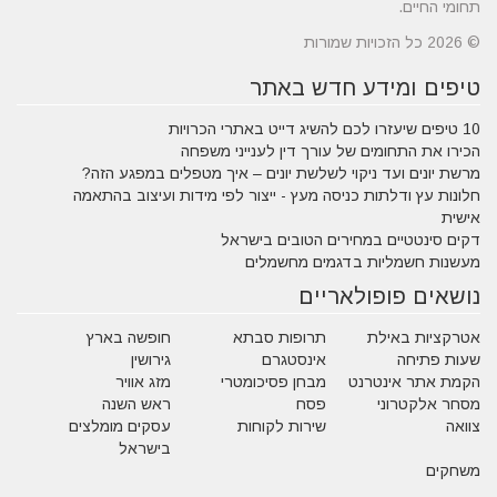
תחומי החיים.
© 2026 כל הזכויות שמורות
טיפים ומידע חדש באתר
10 טיפים שיעזרו לכם להשיג דייט באתרי הכרויות
הכירו את התחומים של עורך דין לענייני משפחה
מרשת יונים ועד ניקוי לשלשת יונים – איך מטפלים במפגע הזה?
חלונות עץ ודלתות כניסה מעץ - ייצור לפי מידות ועיצוב בהתאמה
אישית
דקים סינטטיים במחירים הטובים בישראל
מעשנות חשמליות בדגמים מחשמלים
נושאים פופולאריים
אטרקציות באילת
תרופות סבתא
חופשה בארץ
שעות פתיחה
אינסטגרם
גירושין
הקמת אתר אינטרנט
מבחן פסיכומטרי
מזג אוויר
מסחר אלקטרוני
פסח
ראש השנה
צוואה
שירות לקוחות
עסקים מומלצים
בישראל
משחקים