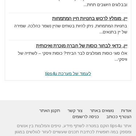
ובבלוגים היושבים תחת...
יין, מומלץ לרכוש בחנויות היין המתמחות
בחנויות המתמחות, ניתן להיות בטוחים שהיין נשמר כהלכה. שמירה
של יין בתנאים...
יין, כדאי לבחור כוסות של חברה מוכרת ואיכותית
אלו סוגי כוסות מומלצים לבר הביתי? כוסות וויסקי – לשתייה של
וויסקי...
לעמוד של מערכת tips4u
אודות
נושאים באתר
צור קשר
תקנון האתר
הצטרף ככותב
כניסה לרשומים
אתר tips4u הוקם במטרה לשתף מידע, טיפים והמלצות בין אנשים
ומספק במה חופשית לכתיבת תכנים שעשויים לעזור לגולשים במגוון