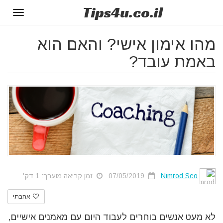
Tips
4u
.co.il
Toggle
gation
מהו אימון אישי? והאם הוא
באמת עובד?
Nimrod Seo
07/05/2019
זמן קריאה מוערך: 1 דק'
אהבתי
לא מעט אנשים בוחרים לעבוד היום עם מאמנים אישיים,