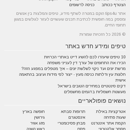
הצטרף ככותב
כניסה לרשומים
אתר tips4u הוקם במטרה לשתף מידע, טיפים והמלצות בין אנשים
ומספק במה חופשית לכתיבת תכנים שעשויים לעזור לגולשים במגוון
תחומי החיים.
© 2026 כל הזכויות שמורות
טיפים ומידע חדש באתר
10 טיפים שיעזרו לכם להשיג דייט באתרי הכרויות
הכירו את התחומים של עורך דין לענייני משפחה
מרשת יונים ועד ניקוי לשלשת יונים – איך מטפלים במפגע הזה?
חלונות עץ ודלתות כניסה מעץ - ייצור לפי מידות ועיצוב בהתאמה
אישית
דקים סינטטיים במחירים הטובים בישראל
מעשנות חשמליות בדגמים מחשמלים
נושאים פופולאריים
אטרקציות באילת
תרופות סבתא
חופשה בארץ
שעות פתיחה
אינסטגרם
גירושין
הקמת אתר אינטרנט
מבחן פסיכומטרי
מזג אוויר
מסחר אלקטרוני
פסח
ראש השנה