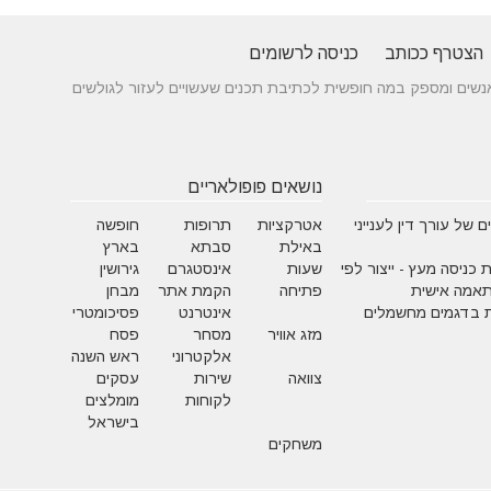
הצטרף ככותב
כניסה לרשומים
 בין אנשים ומספק במה חופשית לכתיבת תכנים שעשויים לעזור לגולשים
נושאים פופולאריים
 של עורך דין לענייני
אטרקציות
תרופות
חופשה
באילת
סבתא
בארץ
 כניסה מעץ - ייצור לפי
שעות
אינסטגרם
גירושין
תאמה אישית
פתיחה
הקמת אתר
מבחן
 בדגמים מחשמלים
אינטרנט
פסיכומטרי
מזג אוויר
מסחר
פסח
אלקטרוני
ראש השנה
צוואה
שירות
עסקים
לקוחות
מומלצים
בישראל
משחקים