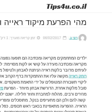
Tips
4u
.co.il
מהי הפרעת מיקוד ראייה 
רוני ג.
06/02/2017
זמן קריאה מוערך: 1 דק'
ילדים המתחמקים מקריאה ומכתיבה הם תופעה נפוצה ו
מקריאה ומכתיבה מעידה על קושי או לקות מסויימת: ל
לעיתים מדובר בלקות ראייה הניתנת לאבחון ולטיפול מי
רוחק ראייה
מקשה עליו את ההתמקדות בדף הקרוב אליו ו
ליקויי תשבורת המטופלים על ידי התאמת משקפיים. אך ג
סובל מלקות אחרת, הדורשת אבחון מיוחד - הפרעת
מי
מהירים ורבים, מהלוח למחברת וחוזר חלילה. ישנם יל
קשה להם ולכן הם מתעייפים בנקל, מתוסכלים ומפריע
הראייה. ההפרעה מתאפיינת בכאבי ראש תכופים, כפל ר