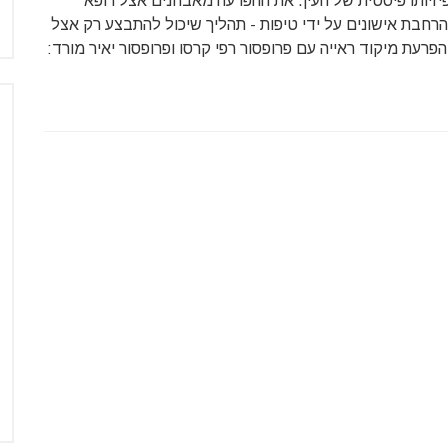
 פיזיותרפיסטית של העין. את ההפרעה מאבחנים אצל רופא
רחבת אישונים על ידי טיפות - תהליך שיכול להתבצע רק אצל
פרעת מיקוד ראייה עם פרופסור רפי קרסו ופרופסור יאיר מורד: