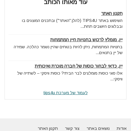
עוד מאותו הכותב
תקנון האתר
השימוש באתר TIPS4U (להלן:"האתר") ובתכנים המוצגים בו
ובבלוגים היושבים תחת...
יין, מומלץ לרכוש בחנויות היין המתמחות
בחנויות המתמחות, ניתן להיות בטוחים שהיין נשמר כהלכה. שמירה
של יין בתנאים...
יין, כדאי לבחור כוסות של חברה מוכרת ואיכותית
אלו סוגי כוסות מומלצים לבר הביתי? כוסות וויסקי – לשתייה של
וויסקי...
לעמוד של מערכת tips4u
אודות
נושאים באתר
צור קשר
תקנון האתר