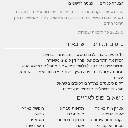
הצטרף ככותב
כניסה לרשומים
אתר tips4u הוקם במטרה לשתף מידע, טיפים והמלצות בין אנשים
ומספק במה חופשית לכתיבת תכנים שעשויים לעזור לגולשים במגוון
תחומי החיים.
© 2026 כל הזכויות שמורות
טיפים ומידע חדש באתר
10 טיפים שיעזרו לכם להשיג דייט באתרי הכרויות
הכירו את התחומים של עורך דין לענייני משפחה
מרשת יונים ועד ניקוי לשלשת יונים – איך מטפלים במפגע הזה?
חלונות עץ ודלתות כניסה מעץ - ייצור לפי מידות ועיצוב בהתאמה
אישית
דקים סינטטיים במחירים הטובים בישראל
מעשנות חשמליות בדגמים מחשמלים
נושאים פופולאריים
אטרקציות באילת
תרופות סבתא
חופשה בארץ
שעות פתיחה
אינסטגרם
גירושין
הקמת אתר אינטרנט
מבחן פסיכומטרי
מזג אוויר
מסחר אלקטרוני
פסח
ראש השנה