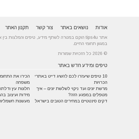
אודות
נושאים באתר
צור קשר
תקנון האתר
אתר tips4u הוקם במטרה לשתף מידע, טיפים והמלצות
במגוון תחומי החיים.
© 2026 כל הזכויות שמורות
טיפים ומידע חדש באתר
10 טיפים שיעזרו לכם להשיג דייט באתרי
הכירו את התחומים
הכרויות
משפחה
מרשת יונים ועד ניקוי לשלשת יונים – איך
חלונות עץ ודלתות
מטפלים במפגע הזה?
מידות ועיצוב בה
דקים סינטטיים במחירים הטובים בישראל
מעשנות חשמליות