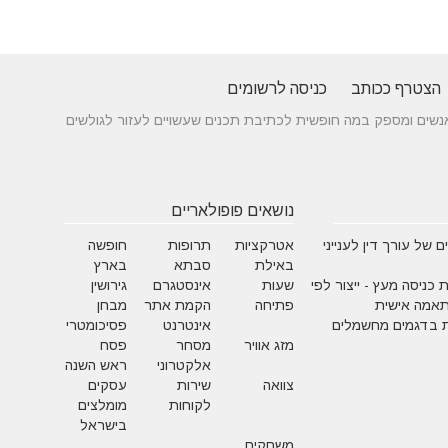
הצטרף ככותב
כניסה לרשומים
 בין אנשים ומספק במה חופשית לכתיבת תכנים שעשויים לעזור לגולשים
נושאים פופולאריים
 של עורך דין לענייני
אטרקציות
תרופות
חופשה
באילת
סבתא
בארץ
 כניסה מעץ - ייצור לפי
שעות
אינסטגרם
גירושין
תאמה אישית
פתיחה
הקמת אתר
מבחן
 בדגמים מחשמלים
אינטרנט
פסיכומטרי
מזג אוויר
מסחר
פסח
אלקטרוני
ראש השנה
צוואה
שירות
עסקים
לקוחות
מומלצים
בישראל
משחקים