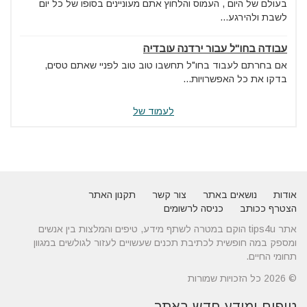
בעולם של היום , העמוס והלחוץ אתם מעוניינים בסופו של כל יום
לשבת ולהירגע...
עבודה בחו"ל עבור ירדנה עובדיה
אם בחרתם לעבוד בחו"ל תחשבו טוב טוב לפניי שאתם טסים,
בדקו את כל האפשרויות...
לעמוד של
אודות
נושאים באתר
צור קשר
תקנון האתר
הצטרף ככותב
כניסה לרשומים
אתר tips4u הוקם במטרה לשתף מידע, טיפים והמלצות בין אנשים
ומספק במה חופשית לכתיבת תכנים שעשויים לעזור לגולשים במגוון
תחומי החיים.
© 2026 כל הזכויות שמורות
טיפים ומידע חדש באתר