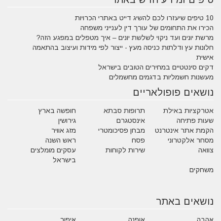
10 טיפים שיעזרו לכם להשיג דייט באתרי הכרויות
הכירו את התחומים של עורך דין לענייני משפחה
מרשת יונים ועד ניקוי לשלשת יונים – איך מטפלים במפגע הזה?
חלונות עץ ודלתות כניסה מעץ - ייצור לפי מידות ועיצוב בהתאמה
אישית
דקים סינטטיים במחירים הטובים בישראל
מעשנות חשמליות בדגמים מחשמלים
נושאים פופולאריים
אטרקציות באילת
תרופות סבתא
חופשה בארץ
שעות פתיחה
אינסטגרם
גירושין
הקמת אתר אינטרנט
מבחן פסיכומטרי
מזג אוויר
מסחר אלקטרוני
פסח
ראש השנה
צוואה
שירות לקוחות
עסקים מומלצים
בישראל
משחקים
נושאים באתר
אהבה
אופנה
איפור