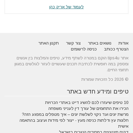
לעמוד של אריק כהן
אודות
נושאים באתר
צור קשר
תקנון האתר
הצטרף ככותב
כניסה לרשומים
אתר tips4u הוקם במטרה לשתף מידע, טיפים והמלצות בין אנשים
ומספק במה חופשית לכתיבת תכנים שעשויים לעזור לגולשים במגוון
תחומי החיים.
© 2026 כל הזכויות שמורות
טיפים ומידע חדש באתר
10 טיפים שיעזרו לכם להשיג דייט באתרי הכרויות
הכירו את התחומים של עורך דין לענייני משפחה
מרשת יונים ועד ניקוי לשלשת יונים – איך מטפלים במפגע הזה?
חלונות עץ ודלתות כניסה מעץ - ייצור לפי מידות ועיצוב בהתאמה
אישית
דקים סינטטיים במחירים הטובים בישראל