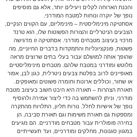
והכנת הארוחה לקלים ויעילים יותר, אלא גם מוסיפים
נופך של יוקרה ונוחות למטבח המודרני.
אסתטיקה מינימליסטית – מינימליזם, עם הקווים הנקיים,
הצבעים הניטרליים והצורות הפשוטות שלו, הוא טרנד
מרכזי בעיצוב מטבחים מודרני. אסתטיקה זו מדגישה
פשטות, פונקציונליות והתמקדות בדברים החיוניים, מה
שהופך אותה למושלם עבור בעלי בתים שרוצים מראה
מלוטש ומודרני במטבח שלהם. מטבחים מינימליסטיים
מאופיינים לרוב בפלטת צבעים ניטרלית, כגון לבן, אפור
או שחור, וכוללים ארונות וחומרה פשוטים ומאופקים.
תאורת הצהרות – תאורה היא היבט חשוב בעיצוב מטבח
מודרני, וניתן להשתמש בה כדי ליצור אמירה ולהוסיף
נופך של אישיות לחלל. נורות תליון, התלויות מהתקרה
ומספקות גם תאורת משימות וגם תאורת סביבה, הן
בחירה פופולרית עבור מטבחים מודרניים. הם מגיעים
במגוון סגנונות, מחלקים ומודרניים, ועד תעשייתיים