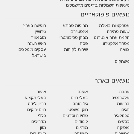
מעשנות חשמליות בדגמים מחשמלים
נושאים פופולאריים
אטרקציות באילת
תרופות סבתא
חופשה בארץ
שעות פתיחה
אינסטגרם
גירושין
הקמת אתר אינטרנט
מבחן פסיכומטרי
מזג אוויר
מסחר אלקטרוני
פסח
ראש השנה
צוואה
שירות לקוחות
עסקים מומלצים
בישראל
משחקים
נושאים באתר
אהבה
אופנה
איפור
אלטרנטיבי
בעלי חיים
בעלי מקצוע
בריאות
גיל הזהב
הריון ולידה
חגים
חוק ומשפט
חיים ירוקים
טכנולוגיה
טלויזיה וסרטים
כללי
כספים
לימודים
מדריכים
מוסיקה
מותגים
מזון
מחשבים
משפחה
משק בית