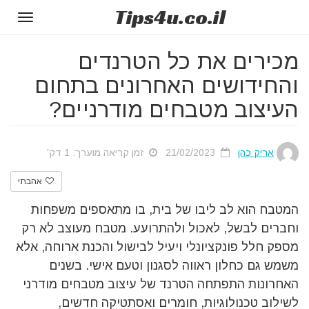
Tips
4u
.co.il
Toggle
gation
מכירים את כל הטרנדים
והחידושים האחרונים בתחום
העיצוב מטבחים מודרניים?
אריק כהן
21/02/2023
זמן קריאה מוערך: 1 דק'
אהבתי
המטבח הוא לב ליבו של בית, בו מתאספים משפחות
וחברים לבשל, ​​לאכול ולהתרועע. מטבח מעוצב לא רק
מספק חלל פונקציונלי ויעיל לבישול והכנת ארוחה, אלא
משמש גם כחלון ראווה לסגנון וטעם אישי. בשנים
האחרונות התפתחה הטרנד של עיצוב מטבחים מודרני
לשילוב טכנולוגיות, חומרים ואסתטיקה חדשים,