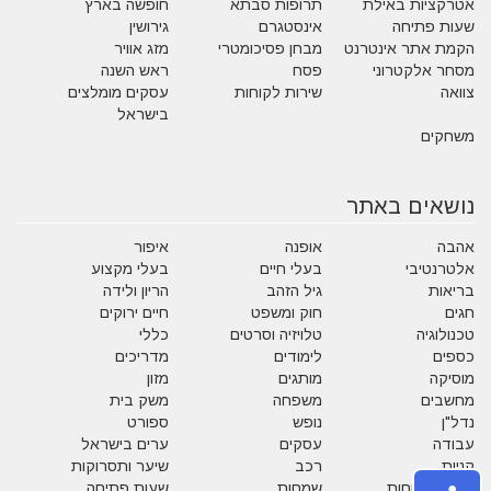
אטרקציות באילת
תרופות סבתא
חופשה בארץ
שעות פתיחה
אינסטגרם
גירושין
הקמת אתר אינטרנט
מבחן פסיכומטרי
מזג אוויר
מסחר אלקטרוני
פסח
ראש השנה
צוואה
שירות לקוחות
עסקים מומלצים
בישראל
משחקים
נושאים באתר
אהבה
אופנה
איפור
אלטרנטיבי
בעלי חיים
בעלי מקצוע
בריאות
גיל הזהב
הריון ולידה
חגים
חוק ומשפט
חיים ירוקים
טכנולוגיה
טלויזיה וסרטים
כללי
כספים
לימודים
מדריכים
מוסיקה
מותגים
מזון
מחשבים
משפחה
משק בית
נדל"ן
נופש
ספורט
עבודה
עסקים
ערים בישראל
קניות
רכב
שיער ותסרוקות
שירות לקוחות
שמחות
שעות פתיחה