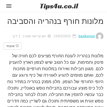
Tips
4u
.co.il
Toggle
gation
מלונות חורף בנהריה והסביבה
bazikoyosi
21/02/2023
זמן קריאה מוערך: 1 דק'
אהבתי
מלונות בנהריה לעונת החורף מציעים לכם חוויה של
פינוק וחמימות, עם כל הטוב שיש לצפון הארץ להעניק
לכם. מגוון חבילות ואירוח במלונות חורפיים מחכות
לכם, ואתם מוזמים להגיע לאווירה של כיף ורוגע עם
היופי החורפי של הצפון. מלון מפנק בנהריה במחיר נוח
לכל כיס מוצע עבורכם בחבילות נופש באונליין, ותוכלו
כבר עכשיו להזמין את החבילה. תוכלו לבחור בחבילת
נופש זוגית או משפחתית ותוכלו גם לשריין כמה חדרים