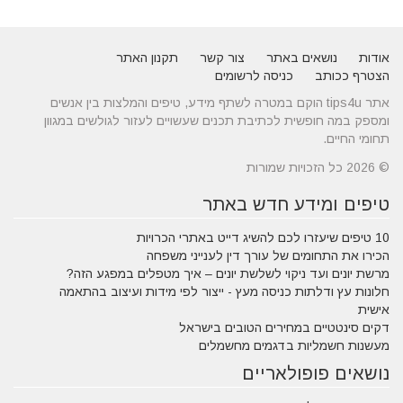
אודות
נושאים באתר
צור קשר
תקנון האתר
הצטרף ככותב
כניסה לרשומים
אתר tips4u הוקם במטרה לשתף מידע, טיפים והמלצות בין אנשים
ומספק במה חופשית לכתיבת תכנים שעשויים לעזור לגולשים במגוון
תחומי החיים.
© 2026 כל הזכויות שמורות
טיפים ומידע חדש באתר
10 טיפים שיעזרו לכם להשיג דייט באתרי הכרויות
הכירו את התחומים של עורך דין לענייני משפחה
מרשת יונים ועד ניקוי לשלשת יונים – איך מטפלים במפגע הזה?
חלונות עץ ודלתות כניסה מעץ - ייצור לפי מידות ועיצוב בהתאמה
אישית
דקים סינטטיים במחירים הטובים בישראל
מעשנות חשמליות בדגמים מחשמלים
נושאים פופולאריים