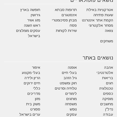
נושאים פופולאריים
אטרקציות באילת
תרופות סבתא
חופשה בארץ
שעות פתיחה
אינסטגרם
גירושין
הקמת אתר אינטרנט
מבחן פסיכומטרי
מזג אוויר
מסחר אלקטרוני
פסח
ראש השנה
צוואה
שירות לקוחות
עסקים מומלצים
בישראל
משחקים
נושאים באתר
אהבה
אופנה
איפור
אלטרנטיבי
בעלי חיים
בעלי מקצוע
בריאות
גיל הזהב
הריון ולידה
חגים
חוק ומשפט
חיים ירוקים
טכנולוגיה
טלויזיה וסרטים
כללי
כספים
לימודים
מדריכים
מוסיקה
מותגים
מזון
מחשבים
משפחה
משק בית
נדל"ן
נופש
ספורט
עבודה
עסקים
ערים בישראל