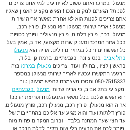
מנעולן במרכז ואתם פשוט לא יודעים למי אתם צריכים
לפנות? הגעתם למקום הנכון! האיש מקצוע האמין שאליו
אתם צריכים לפנות הוא לא אחרת מאשר אריה שירותי
מנעולן! אריה שרותי מנעולן הוא מנעולן, פורץ רכב,
מנעולן רכב, פורץ דלתות, פורץ מנעולים ופורץ כספות
בכל אזור המרכז ומעניק שרות מקצועי, אדיב, אמין בעל
כל האישורים והכל במחירים זולים. אריה הוא
מנעולן
בתל אביב
, בנס ציונה, בגבעתיים, ברמת גן, בלוד,
בראשון לציון, בחולון ועוד. צריכים
מנעולן במרכז
בזה
הרגע? התקשרו עכשיו לאריה שרותי מנעולן במספר
050-7515337 וחסכו מעצמכם לחפש מנעולן טוב
ומקצועי בתל אביב, כי אריה שרותי
מנעולן בגבעתיים
הוא האיש שלכם בכל נושאי המנעולנות ופריצת הרכב!
אריה הוא מנעולן, פורץ רכב, מנעולן רכב, פורץ מנעולים,
פורץ דלתות ועוד והוא מגיע עד אליכם בהתחייבות של
עד חצי שעה המתנה בלבד - וברוב המקרים פחות מזה -
ופותר לכם את הבעיה בלי שום נזקים לדלת הרכב או