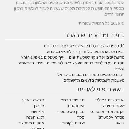
אתר tips4u הוקם במטרה לשתף מידע, טיפים והמלצות בין אנשים
ומספק במה חופשית לכתיבת תכנים שעשויים לעזור לגולשים במגוון
תחומי החיים.
© 2026 כל הזכויות שמורות
טיפים ומידע חדש באתר
10 טיפים שיעזרו לכם להשיג דייט באתרי הכרויות
הכירו את התחומים של עורך דין לענייני משפחה
מרשת יונים ועד ניקוי לשלשת יונים – איך מטפלים במפגע הזה?
חלונות עץ ודלתות כניסה מעץ - ייצור לפי מידות ועיצוב בהתאמה
אישית
דקים סינטטיים במחירים הטובים בישראל
מעשנות חשמליות בדגמים מחשמלים
נושאים פופולאריים
אטרקציות באילת
תרופות סבתא
חופשה בארץ
שעות פתיחה
אינסטגרם
גירושין
הקמת אתר אינטרנט
מבחן פסיכומטרי
מזג אוויר
מסחר אלקטרוני
פסח
ראש השנה
צוואה
שירות לקוחות
עסקים מומלצים
בישראל