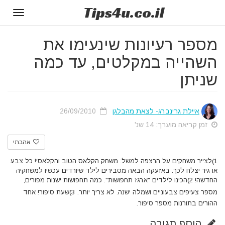
Tips
4u
.co.il
Toggle
gation
מספר רעיונות שינעימו את
השהייה במקלטים, עד כמה
שניתן
איילת גרינברג- לצאת מהבלגן
26/09/2010
זמן קריאה מוערך: 14 שנ'
אהבתי
1)לצייר משחקים על הרצפה למשל: משחק הקלאס הטוב והקלאסי! כל צבע
או גיר יצלח לכך. באזעקה הבאה מסבירים לילד שיורדים עכשיו למשחקיה
החדשה!
2)הכינו לילדים "ארגז תחפושות". כמה תחפושות ישנות מפורים,
מספר צעיפים צבעוניים ושמלה ישנה. לא צריך יותר.
3)שעת סיפור! אחד
ההורים בתורנות מספר סיפור.
הוסף תגובה