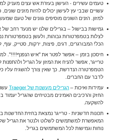
טעמים עשירים - העישון בעזרת אש עצים מעניק למז
עשויים שבבי עץ לעישון יכולים להיות מזנים שונים, כ
למזון. הזנים השונים מוסיפים גוונים של טעם שמעשי
גמישות בבישול – בגרילים שלנו יש מנעד רחב של 
לצלות בטמפרטורות גבוהות, ולעשן בטמפרטורות נמו
הכל! המבורגרים, דגים, פיצות, ירקות, סטייק, עוף, ל
חיסכון בזמן – אפשר לפטר את "איש הנפנף!!!!". למ
טרייגר, אפשר להניח את המזון על הגריל ולהתפנות 
הטמפרטורה הנדרשת, כך שאין צורך להשגיח עליו כל
לדבר עם החברים.
עמידות ואיכות –
הגרילים מעשנות של Traeger
עשוי
החזק והרכיבים האמינים מבטיחים שהגריל יעמוד בפנ
להשקעה.
המאפשרת למשתמשים לשלוט ולנטר את הגריל שלהם
נוחות וגמישות לכל המשתמשים בגריל.