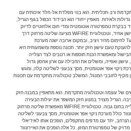
ציע חוויית בישול מתקדמת ורב-תכליתית. הוא בנוי מפלדת אל-חלד איכותית עם
לות ולאירוח. מאפיין ייחודי הוא הבידוד הכפול בגוף הגריל,
ויד בבקרת טמפרטורה אוטומטית ומדי חום אלחוטיים לדיוק
מרבי. מערכת הזנת שבבי עץ אוטומטית מאפשרת עישון אחיד, וטכנולוגיית WiFIRE מציעה שליטה מרחוק דרך
אפליקציה. דגם הטימברליין כולל מערכת TurboTemp לחימום מהיר ויציב, ובמקום ארובה ישנה מערכת
 סופר-סמוק להענקת טעם עישון חזק יותר. תכונה נוספת ומשמעותית היא
הבישול ומאפשרת הכנת תוספות או רטבים לצד הצלייה
, עישון ואפייה, ומשלים את החבילה עם ארון אחסון גדול
כת ניקוי אפר אוטומטית, מסך צבעוני לשליטה קלה, ומגש
ון מקיף לחובבי המנגל, המשלב טכנולוגיה מתקדמת עם תכונות
Traeger - מציג שילוב מרשים של עוצמה וטכנולוגיה מתקדמת. הוא מתאפיין במבנה חזק
בה. הגריל מצויד במנוע חזק המשפר את יעילות הבעירה
ומאפשר טווח טמפרטורות רחב, מעישון איטי ועד צלייה בחום גבוה. טכנולוגיית WiFIRE מאפשרת שליטה מרחוק
נווד כולל מערכת ניקוי אפר אוטומטית, מסך צבעוני לשליטה
 הנרחב, יחד עם מדפים מתקפלים, הופכים אותו לאידיאלי
 מדויק של טמפרטורת המזון. כל אלה הופכים את האיירונווד