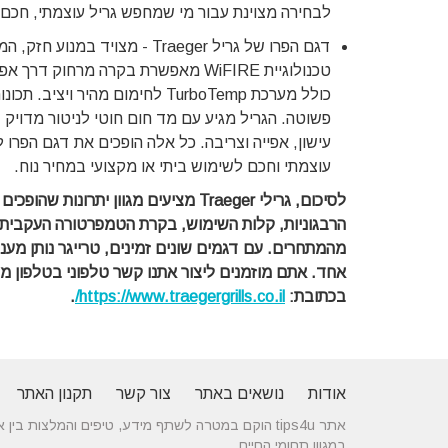
לבחירה מצוינת עבור מי שמחפש גריל עוצמתי, חכם 
דגם הפרו של גריל Traeger - מ
טכנולוגיית WiFIRE מאפשרת בקרה מרחו
כולל מערכת TurboTemp לחימום מה
פשוטה. הגריל מגיע עם מד חום חוטי לניטור מדויק ש
עישון, אפייה וצריבה. כל אלה הופכים את דגם הפרו
עוצמתי וחכם לשימוש ביתי או מקצועי במחיר נוח.
לסיכום, גרילי Traeger מציעים מגוון 
הרבגוניות, קלות השימוש, בקרת הטמפרטורה העקבית,
מהמתחרים. עם דגמים שונים זמינים, טרייגר נותן מענ
אחד.
בכתובת:
https://www.traegergrills.co.il/
.
אודות
נושאים באתר
צור קשר
תקנון האתר
אתר tips4u הוקם במטרה לשתף מידע, טיפים והמלצות
במגוון תחומי החיים.