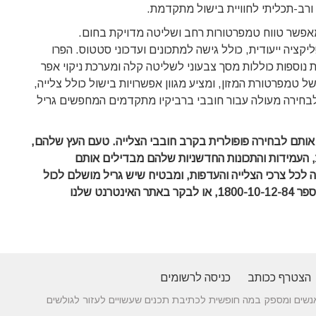
ורב-תכליתי לחוויית בישול מתקדמת.
צויד במנוע חזק, המאפשר טווח טמפרטורות רחב ושליטה מדויקת בחום.
ק דרך אפליקציה ייעודית, כולל גישה למתכונים ועדכוני סטטוס. הפרו
יר ויציב. תכונות נוספות כוללות מסך צבעוני לשליטה קלה ומערכת ניקוי אפר
ל טמפרטורת המזון, ומציע מגוון אפשרויות בישול כולל צלייה,
 לבחירה מעולה עבור חובבי ברביקיו מתקדמים המחפשים גריל
יתרונות שהופכים אותם לבחירה פופולרית בקרב חובבי הצלייה. טעם העץ שלהם,
 העמידות והתכונות החדשניות שלהם מבדילים אותם
ה לכל צרכי הצלייה והעדפות, ומבטיח שיש גריל מושלם לכול
אתם מוזמנים ליצור אתנו קשר טלפוני בטלפון מספר 1800-10-12-84, או לבקר באתר האינטרנט שלנו
הצטרף ככותב
כניסה לרשומים
 בין אנשים ומספק במה חופשית לכתיבת תכנים שעשויים לעזור לגולשים