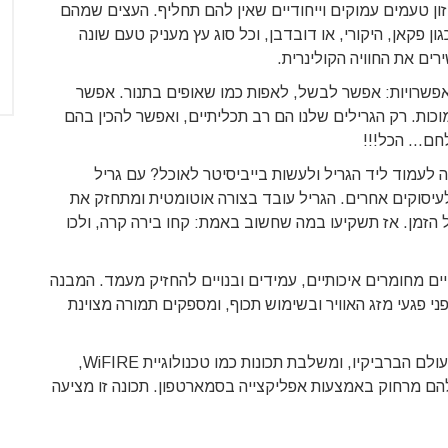
ון טעמים עמוקים וייחודיים שאין להם תחליף. העצים שמהם
גון פקאן, היקורי, או דובדבן, וכל סוג עץ מעניק טעם שונה
רים את החוויה הקולינרית.
אפשרויות: אפשר לבשל, לאפות כמו שאופים בתנור. אפשר
כות. רק הגרילים שלנו הם רב תכליתיים, ואפשר להכין בהם
חם... הכל!!!
ה לעמוד ליד הגריל ולעשות בייביסיטר לאוכל? עם גריל
לעיסוקים אחרים. הגריל עובד בצורה אוטומטית ומתחזק את
 הזמן. אז תשקיעו במה שחשוב באמת: קחו בירה קרה, ולכו
ים מחומרים איכותיים, עמידים ובנויים להחזיק מעמד. המבנה
י פגעי מזג האוויר ובשימוש תכוף, ומספקים תמורה מצוינת
תכונות חדשניות - טרייגר נמצאת בחזית החדשנות בעולם הברביקיו, ומשלבת תכונות כמו טכנולוגיית WiFIRE,
 מרחוק באמצעות אפליקצייה בסמארטפון. תכונה זו מציעה