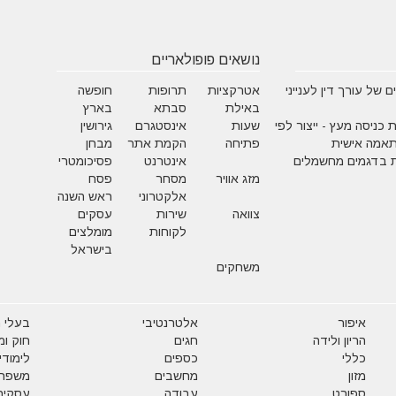
נושאים פופולאריים
 של עורך דין לענייני
אטרקציות
תרופות
חופשה
באילת
סבתא
בארץ
 כניסה מעץ - ייצור לפי
שעות
אינסטגרם
גירושין
תאמה אישית
פתיחה
הקמת אתר
מבחן
 בדגמים מחשמלים
אינטרנט
פסיכומטרי
מזג אוויר
מסחר
פסח
אלקטרוני
ראש השנה
צוואה
שירות
עסקים
לקוחות
מומלצים
בישראל
משחקים
איפור
אלטרנטיבי
בעלי ח
הריון ולידה
חגים
חוק ו
כללי
כספים
לימודי
מזון
מחשבים
משפח
ספורט
עבודה
עסקים