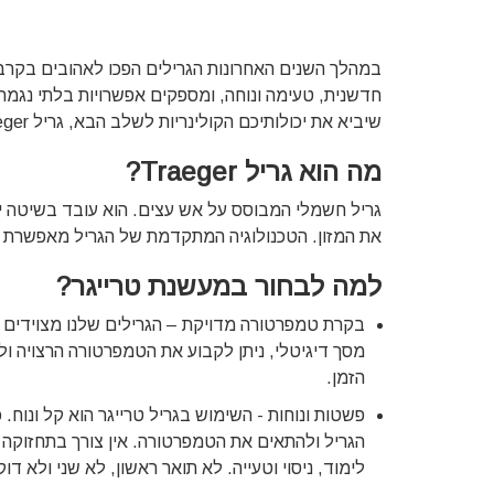
במהלך השנים האחרונות הגרילים הפכו לאהובים בקרב 
חדשנית, טעימה ונוחה, ומספקים אפשרויות בלתי נגמר
שיביא את יכולותיכם הקולינריות לשלב הבא, גריל Traeger הוא הבחירה המושלמת עבורכם.
מה הוא גריל Traeger?
גריל חשמלי המבוסס על אש עצים. הוא עובד בשיטה י
את המזון. הטכנולוגיה המתקדמת של הגריל מאפשרת פעו
למה לבחור במעשנת טרייגר?
בקרת טמפרטורה מדויקת – הגרילים שלנו מצוידים
מסך דיגיטלי, ניתן לקבוע את הטמפרטורה הרצויה ו
הזמן.
פשטות ונוחות - השימוש בגריל טרייגר הוא קל ונו
הגריל ולהתאים את הטמפרטורה. אין צורך בתחזוקה מ
לימוד, ניסוי וטעייה. לא תואר ראשון, לא שני ולא ד