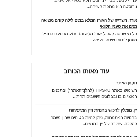
עדיף לבשל בסירי נירוסטה ולא בסירי אלומיניום.
נירוסטה היא מתכת קשיחה...
אורז, השרייה של האורז המלא במים לילה קודם מוציאה
ממנו את טעמי הלוואי
כל מי שניסה לאכול אורז מלא והזדעזע מהטעם התפל,
מוזמן לנסות שיטה טעימה...
עוד מאותו הכותב
תקנון האתר
השימוש באתר TIPS4U (להלן:"האתר") ובתכנים
המוצגים בו ובבלוגים היושבים תחת...
יין, מומלץ לרכוש בחנויות היין המתמחות
בחנויות המתמחות, ניתן להיות בטוחים שהיין נשמר
כהלכה. שמירה של יין בתנאים...