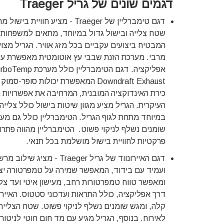
דגמים שונים של גריל Traeger
דגם טימברליין של Traeger - מ
שטח צלייה ובישול גדול במיוחד, מתאים למשפחות גדו
המבטיח ביצועים עקביים בכל מזג אוויר. הגריל מצ
Downdraft Exhaust המאפשרת יכולות
כירת האינדוקציה המובנית, המרחיבה את אפשרויות 
העיקרית. הגריל מציע מגוון שיטות בישול כולל צלייה
במיוחד מתחת לגוף הגריל. הטימברליין כולל גם מער
שומנים נשלף לניקוי פשוט. הטימברליין מהווה פתר
פרקטיות לחוויית בישול מושלמת בכל תנאי.
דגם האיירונווד של גריל 
ועמיד עם בידוד, המאפשר שמירה על טמפרטורה יצי
דרך אפליקציה, כולל התראות ועדכוני סטטוס. האיירו
קלה, ומגש שומנים נשלף לניקוי פשוט. שטח הצלייה
לאירוח. בנוסף, הגריל מגיע עם מד חום חוטי לניטור