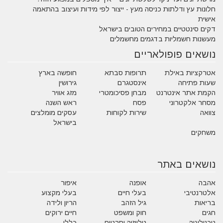
חלונות עץ ודלתות כניסה מעץ - ייצור לפי מידות ועיצוב בהתאמה
אישית
דקים סינטטיים במחירים הטובים בישראל
מעשנות חשמליות בדגמים מחשמלים
נושאים פופולאריים
אטרקציות באילת
תרופות סבתא
חופשה בארץ
שעות פתיחה
אינסטגרם
גירושין
הקמת אתר אינטרנט
מבחן פסיכומטרי
מזג אוויר
מסחר אלקטרוני
פסח
ראש השנה
צוואה
שירות לקוחות
עסקים מומלצים
בישראל
משחקים
נושאים באתר
אהבה
אופנה
איפור
אלטרנטיבי
בעלי חיים
בעלי מקצוע
בריאות
גיל הזהב
הריון ולידה
חגים
חוק ומשפט
חיים ירוקים
טכנולוגיה
טלויזיה וסרטים
כללי