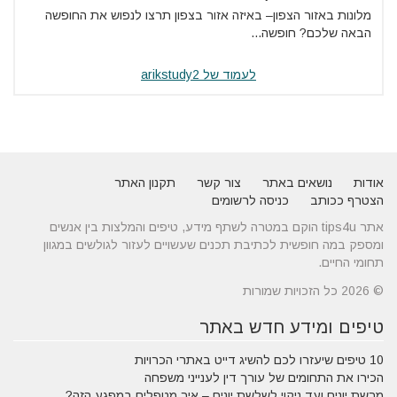
מלונות באזור הצפון– באיזה אזור בצפון תרצו לנפוש את החופשה
הבאה שלכם? חופשה...
לעמוד של arikstudy2
אודות
נושאים באתר
צור קשר
תקנון האתר
הצטרף ככותב
כניסה לרשומים
אתר tips4u הוקם במטרה לשתף מידע, טיפים והמלצות בין אנשים
ומספק במה חופשית לכתיבת תכנים שעשויים לעזור לגולשים במגוון
תחומי החיים.
© 2026 כל הזכויות שמורות
טיפים ומידע חדש באתר
10 טיפים שיעזרו לכם להשיג דייט באתרי הכרויות
הכירו את התחומים של עורך דין לענייני משפחה
מרשת יונים ועד ניקוי לשלשת יונים – איך מטפלים במפגע הזה?