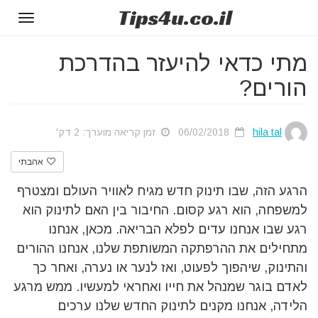
Tips
4u
.co.il
Toggle
gation
מתי כדאי להיעזר בהדרכת
הורים?
hila tal
06/02/2018
זמן קריאה מוערך: 2 דק'
אהבתי
הרגע הזה, שבו תינוק חדש מגיח לאוויר העולם ומצטרף
למשפחה, הוא רגע קסום. החיבור בין האם לתינוק הוא
רגע שבו אנחנו עדים לפלא הבריאה. מכאן, אנחנו
מתחילים את ההרפתקה המשותפת שלנו, אנחנו ההורים
והתינוק, שיהפוך לפעוט, ואז לנער או נערה, ואחר כך
לאדם בוגר שמנהל את חייו ואחראי למעשיו. ממש מרגע
הלידה, אנחנו מקנים לתינוק החדש שלנו ערכים