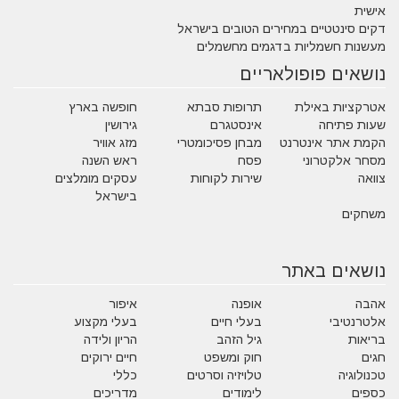
אישית
דקים סינטטיים במחירים הטובים בישראל
מעשנות חשמליות בדגמים מחשמלים
נושאים פופולאריים
אטרקציות באילת
תרופות סבתא
חופשה בארץ
שעות פתיחה
אינסטגרם
גירושין
הקמת אתר אינטרנט
מבחן פסיכומטרי
מזג אוויר
מסחר אלקטרוני
פסח
ראש השנה
צוואה
שירות לקוחות
עסקים מומלצים
בישראל
משחקים
נושאים באתר
אהבה
אופנה
איפור
אלטרנטיבי
בעלי חיים
בעלי מקצוע
בריאות
גיל הזהב
הריון ולידה
חגים
חוק ומשפט
חיים ירוקים
טכנולוגיה
טלויזיה וסרטים
כללי
כספים
לימודים
מדריכים