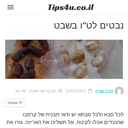
Tips
4u
.co.il
Toggle
gation
נבטים לט"ו בשבט
קורה שוורץ
22/01/2013
זמן קריאה מוערך: 36 שנ'
אהבתי
לכל סבא ולכל סבתא יש ודאי תבנית של קרמבו
שהנכדים אכלו לקינוח. אל תשליכו את האריזה: גזרו את