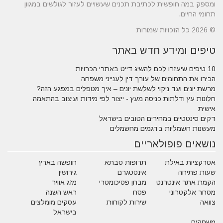
ומספק במה חופשית לכתיבת תכנים שעשויים לעזור לגולשים במגוון
תחומי החיים.
© 2026 כל הזכויות שמורות
טיפים ומידע חדש באתר
10 טיפים שיעזרו לכם להשיג דייט באתרי הכרויות
הכירו את התחומים של עורך דין לענייני משפחה
מרשת יונים ועד ניקוי לשלשת יונים – איך מטפלים במפגע הזה?
חלונות עץ ודלתות כניסה מעץ - ייצור לפי מידות ועיצוב בהתאמה
אישית
דקים סינטטיים במחירים הטובים בישראל
מעשנות חשמליות בדגמים מחשמלים
נושאים פופולאריים
אטרקציות באילת
תרופות סבתא
חופשה בארץ
שעות פתיחה
אינסטגרם
גירושין
הקמת אתר אינטרנט
מבחן פסיכומטרי
מזג אוויר
מסחר אלקטרוני
פסח
ראש השנה
צוואה
שירות לקוחות
עסקים מומלצים
בישראל
משחקים