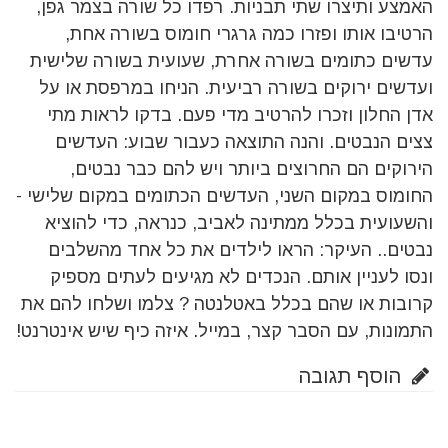
האמצע ותיצרו שתי תבניות. רפדו כל שורה בצמר גפן,
הרטיבו אותו ופזרו כמה גרגרי חומוס בשורה אחת,
עדשים כתומים בשורה אחרת, שעועית בשורה שלישית
ועדשים ירוקים בשורה רביעית. הניחו במרפסת או על
אדן החלון וזכרו להרטיב מדי פעם. בדקו לראות מתי
צצים הנבטים. והנה התוצאה כעבור שבוע: העדשים
הירוקים הם החרוצים ביותר ויש להם כבר נבטים,
החומוס במקום השני, העדשים הכתומים במקום שלישי -
והשעועית בכלל ממתינה לאביב, כנראה, כדי להוציא
נבטים.. העיקר: הראו לילדים את כל אחד מהשלבים
ונסו לעניין אותם. הנכדים לא מגיעים לעתים מספיק
קרובות או שהם בכלל באטלנטה ? צלמו ושלחו להם את
התמונות, עם הסבר קצר, במייל. איזה כיף שיש אינטרנט!
הוסף תגובה