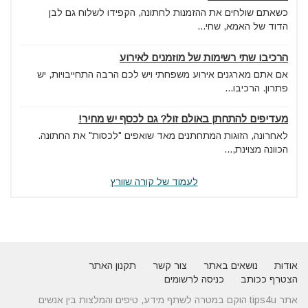
כשאתם שולחים את ההזמנות לחתונה, הקפידו לשלוח גם לבן
הדוד של האמא, שחי...
הרכיבו שתי רשימות של מוזמנים לאירוע
אם אתם מארגנים אירוע משפחתי ויש לכם הרבה התחייבויות, יש
פתרון. הרכיבו...
מעדיפים להתחתן באולם זול? גם לכסף יש מחיר!
לאחרונה, הזוגות המתחתנים מאד שואפים "לכסות" את החתונה.
הכוונה מצוינת,...
לעמוד של קורה שוורץ
אודות
נושאים באתר
צור קשר
תקנון האתר
הצטרף ככותב
כניסה לרשומים
אתר tips4u הוקם במטרה לשתף מידע, טיפים והמלצות בין אנשים