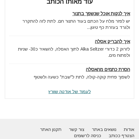
עוד מאותו הכותב
איך לנקות אוכל שנשפך בתנור
יש לפזר מלח על הכתם בעוד התנור חם. לתת לזה להתקרר
ולגרד בעזרת כף טיגון...
איך להבריק אסלה
לזרוק 2 כדורי Alka Seltzer לתוך האסלה, להשאיר כ30- שניות
ולפתוח מים.
הסרת כתמים מהאסלה
לשפוך פחית קוקה-קולה, לתת ל"שבת" כשעה ולשטוף
לעמוד של אודטה שוורץ
אודות
נושאים באתר
צור קשר
תקנון האתר
הצטרף ככותב
כניסה לרשומים