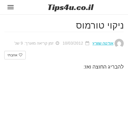
Tips
4u
.co.il
Toggle
gation
ניקוי טורמוס
אודטה שוורץ
10/03/2012
זמן קריאה מוערך: 9 שנ'
אהבתי
להבריג החוצה ואז: