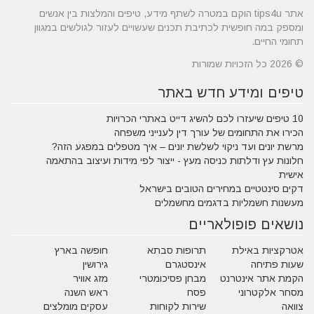
אתר tips4u הוקם במטרה לשתף מידע, טיפים והמלצות בין אנשים
ומספק במה חופשית לכתיבת תכנים שעשויים לעזור לגולשים במגוון
תחומי החיים.
© 2026 כל הזכויות שמורות
טיפים ומידע חדש באתר
10 טיפים שיעזרו לכם להשיג דייט באתרי הכרויות
הכירו את התחומים של עורך דין לענייני משפחה
מרשת יונים ועד ניקוי לשלשת יונים – איך מטפלים במפגע הזה?
חלונות עץ ודלתות כניסה מעץ - ייצור לפי מידות ועיצוב בהתאמה
אישית
דקים סינטטיים במחירים הטובים בישראל
מעשנות חשמליות בדגמים מחשמלים
נושאים פופולאריים
אטרקציות באילת
תרופות סבתא
חופשה בארץ
שעות פתיחה
אינסטגרם
גירושין
הקמת אתר אינטרנט
מבחן פסיכומטרי
מזג אוויר
מסחר אלקטרוני
פסח
ראש השנה
צוואה
שירות לקוחות
עסקים מומלצים