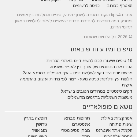
הצטרף ככותב
כניסה לרשומים
אתר tips4u הוקם במטרה לשתף מידע, טיפים והמלצות בין אנשים
ומספק במה חופשית לכתיבת תכנים שעשויים לעזור לגולשים במגוון
תחומי החיים.
© 2026 כל הזכויות שמורות
טיפים ומידע חדש באתר
10 טיפים שיעזרו לכם להשיג דייט באתרי הכרויות
הכירו את התחומים של עורך דין לענייני משפחה
מרשת יונים ועד ניקוי לשלשת יונים – איך מטפלים במפגע הזה?
חלונות עץ ודלתות כניסה מעץ - ייצור לפי מידות ועיצוב בהתאמה
אישית
דקים סינטטיים במחירים הטובים בישראל
מעשנות חשמליות בדגמים מחשמלים
נושאים פופולאריים
אטרקציות באילת
תרופות סבתא
חופשה בארץ
שעות פתיחה
אינסטגרם
גירושין
הקמת אתר אינטרנט
מבחן פסיכומטרי
מזג אוויר
מסחר אלקטרוני
פסח
ראש השנה