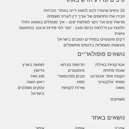
10 טיפים שיעזרו לכם להשיג דייט באתרי הכרויות
הכירו את התחומים של עורך דין לענייני משפחה
מרשת יונים ועד ניקוי לשלשת יונים – איך מטפלים במפגע הזה?
חלונות עץ ודלתות כניסה מעץ - ייצור לפי מידות ועיצוב בהתאמה
אישית
דקים סינטטיים במחירים הטובים בישראל
מעשנות חשמליות בדגמים מחשמלים
נושאים פופולאריים
אטרקציות באילת
תרופות סבתא
חופשה בארץ
שעות פתיחה
אינסטגרם
גירושין
הקמת אתר אינטרנט
מבחן פסיכומטרי
מזג אוויר
מסחר אלקטרוני
פסח
ראש השנה
צוואה
שירות לקוחות
עסקים מומלצים
בישראל
משחקים
נושאים באתר
אהבה
אופנה
איפור