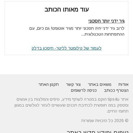
עוד מאותו הכותב
גיר ידני יותר חסכוני
לרוב גיר ידני יהיה חסכוני יותר מגיר אוטומט! גם כיום, עם
ההתפתחות הטכנולוגית...
לעמוד של קילומטר לליטר- חיסכון בדלק
אודות
נושאים באתר
צור קשר
תקנון האתר
הצטרף ככותב
כניסה לרשומים
אתר tips4u הוקם במטרה לשתף מידע, טיפים והמלצות בין אנשים
ומספק במה חופשית לכתיבת תכנים שעשויים לעזור לגולשים במגוון
תחומי החיים.
© 2026 כל הזכויות שמורות
טיפים ומידע חדש באתר