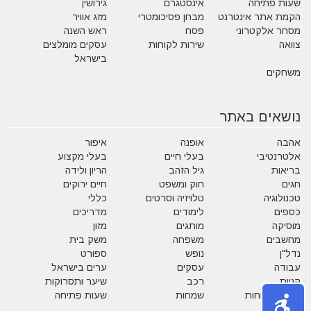
שעות פתיחה
אינסטגרם
גירושין
הקמת אתר אינטרנט
מבחן פסיכומטרי
מזג אוויר
מסחר אלקטרוני
פסח
ראש השנה
צוואה
שירות לקוחות
עסקים מומלצים
בישראל
משחקים
נושאים באתר
אהבה
אופנה
איפור
אלטרנטיבי
בעלי חיים
בעלי מקצוע
בריאות
גיל הזהב
הריון ולידה
חגים
חוק ומשפט
חיים ירוקים
טכנולוגיה
טלויזיה וסרטים
כללי
כספים
לימודים
מדריכים
מוסיקה
מותגים
מזון
מחשבים
משפחה
משק בית
נדל"ן
נופש
ספורט
עבודה
עסקים
ערים בישראל
קניות
רכב
שיער ותסרוקות
שירות לקוחות
שמחות
שעות פתיחה
תזונה