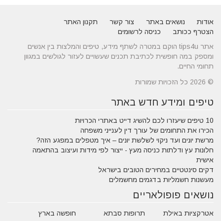
אודות
נושאים באתר
צור קשר
תקנון האתר
הצטרף ככותב
כניסה לרשומים
אתר tips4u הוקם במטרה לשתף מידע, טיפים והמלצות בין אנשים
ומספק במה חופשית לכתיבת תכנים שעשויים לעזור לגולשים במגוון
תחומי החיים.
© 2026 כל הזכויות שמורות
טיפים ומידע חדש באתר
10 טיפים שיעזרו לכם להשיג דייט באתרי הכרויות
הכירו את התחומים של עורך דין לענייני משפחה
מרשת יונים ועד ניקוי לשלשת יונים – איך מטפלים במפגע הזה?
חלונות עץ ודלתות כניסה מעץ - ייצור לפי מידות ועיצוב בהתאמה
אישית
דקים סינטטיים במחירים הטובים בישראל
מעשנות חשמליות בדגמים מחשמלים
נושאים פופולאריים
אטרקציות באילת
תרופות סבתא
חופשה בארץ