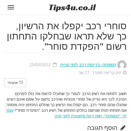
Tips
4u
.co.il
Toggle
gation
סוחרי רכב יקפלו את הרשיון,
כך שלא תראו שבחלקו התחתון
רשום "הפקדת סוחר".
המומחה- בדיקות רכב לפני קניייה
15/03/2012
זמן קריאה מוערך: 17 שנ'
אהבתי
חשוב לפתוח את רשיון הרכב לגמרי כך שתוכלו לראות את כולו לפניכם.
הסיבה לכך היא
טריק של סוחרי מכוניות שהרכב נרשם על שמם ואינם רוצים
שתגלו שהם סוחרי רכב. הם י
קפלו את הרשיון כך שחלקו התחתון יהיה מוסתר,
אם תפתחו תגלו שנרשם בחלקו התחתון של רשיון רכב "הפקדת סוחר"!
עומר
לוי, "המומחה"- חוות דעת מקצועית לפני קניה
הוסף תגובה