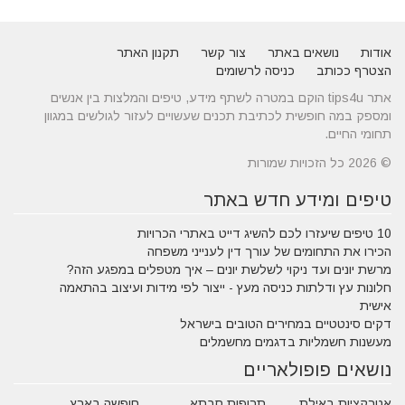
אודות
נושאים באתר
צור קשר
תקנון האתר
הצטרף ככותב
כניסה לרשומים
אתר tips4u הוקם במטרה לשתף מידע, טיפים והמלצות בין אנשים
ומספק במה חופשית לכתיבת תכנים שעשויים לעזור לגולשים במגוון
תחומי החיים.
© 2026 כל הזכויות שמורות
טיפים ומידע חדש באתר
10 טיפים שיעזרו לכם להשיג דייט באתרי הכרויות
הכירו את התחומים של עורך דין לענייני משפחה
מרשת יונים ועד ניקוי לשלשת יונים – איך מטפלים במפגע הזה?
חלונות עץ ודלתות כניסה מעץ - ייצור לפי מידות ועיצוב בהתאמה
אישית
דקים סינטטיים במחירים הטובים בישראל
מעשנות חשמליות בדגמים מחשמלים
נושאים פופולאריים
אטרקציות באילת
תרופות סבתא
חופשה בארץ