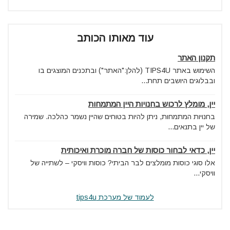
עוד מאותו הכותב
תקנון האתר
השימוש באתר TIPS4U (להלן:"האתר") ובתכנים המוצגים בו
ובבלוגים היושבים תחת...
יין, מומלץ לרכוש בחנויות היין המתמחות
בחנויות המתמחות, ניתן להיות בטוחים שהיין נשמר כהלכה. שמירה
של יין בתנאים...
יין, כדאי לבחור כוסות של חברה מוכרת ואיכותית
אלו סוגי כוסות מומלצים לבר הביתי? כוסות וויסקי – לשתייה של
וויסקי...
לעמוד של מערכת tips4u