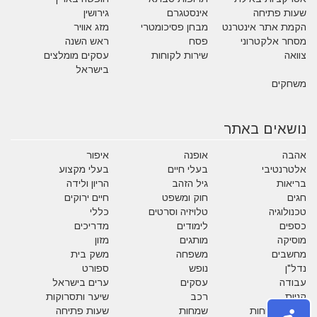
שעות פתיחה
אינסטגרם
גירושין
הקמת אתר אינטרנט
מבחן פסיכומטרי
מזג אוויר
מסחר אלקטרוני
פסח
ראש השנה
צוואה
שירות לקוחות
עסקים מומלצים
בישראל
משחקים
נושאים באתר
אהבה
אופנה
איפור
אלטרנטיבי
בעלי חיים
בעלי מקצוע
בריאות
גיל הזהב
הריון ולידה
חגים
חוק ומשפט
חיים ירוקים
טכנולוגיה
טלויזיה וסרטים
כללי
כספים
לימודים
מדריכים
מוסיקה
מותגים
מזון
מחשבים
משפחה
משק בית
נדל"ן
נופש
ספורט
עבודה
עסקים
ערים בישראל
קניות
רכב
שיער ותסרוקות
שירות לקוחות
שמחות
שעות פתיחה