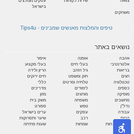
צוואה
שירות לקוחות
עסקים מומלצים
בישראל
משחקים
נושאים באתר
אהבה
אופנה
איפור
אלטרנטיבי
בעלי חיים
בעלי מקצוע
בריאות
גיל הזהב
הריון ולידה
חגים
חוק ומשפט
חיים ירוקים
טכנולוגיה
טלויזיה וסרטים
כללי
כספים
לימודים
מדריכים
מוסיקה
מותגים
מזון
מחשבים
משפחה
משק בית
נדל"ן
נופש
ספורט
עבודה
עסקים
ערים בישראל
קניות
רכב
שיער ותסרוקות
שירות לקוחות
שמחות
שעות פתיחה
תזונה