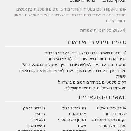
הצטרף ככותב
כניסה לרשומים
אתר tips4u הוקם במטרה לשתף מידע, טיפים והמלצות בין אנשים
ומספק במה חופשית לכתיבת תכנים שעשויים לעזור לגולשים במגוון
תחומי החיים.
© 2026 כל הזכויות שמורות
טיפים ומידע חדש באתר
10 טיפים שיעזרו לכם להשיג דייט באתרי הכרויות
הכירו את התחומים של עורך דין לענייני משפחה
מרשת יונים ועד ניקוי לשלשת יונים – איך מטפלים במפגע הזה?
חלונות עץ ודלתות כניסה מעץ - ייצור לפי מידות ועיצוב בהתאמה
אישית
דקים סינטטיים במחירים הטובים בישראל
מעשנות חשמליות בדגמים מחשמלים
נושאים פופולאריים
אטרקציות באילת
תרופות סבתא
חופשה בארץ
שעות פתיחה
אינסטגרם
גירושין
הקמת אתר אינטרנט
מבחן פסיכומטרי
מזג אוויר
מסחר אלקטרוני
פסח
ראש השנה