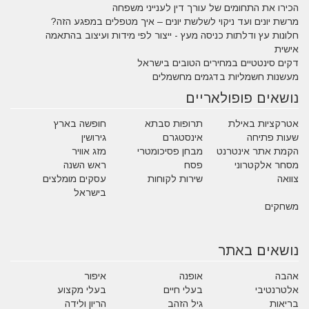
הכירו את התחומים של עורך דין לענייני משפחה
מרשת יונים ועד ניקוי לשלשת יונים – איך מטפלים במפגע הזה?
חלונות עץ ודלתות כניסה מעץ - ייצור לפי מידות ועיצוב בהתאמה
אישית
דקים סינטטיים במחירים הטובים בישראל
מעשנות חשמליות בדגמים מחשמלים
נושאים פופולאריים
אטרקציות באילת
תרופות סבתא
חופשה בארץ
שעות פתיחה
אינסטגרם
גירושין
הקמת אתר אינטרנט
מבחן פסיכומטרי
מזג אוויר
מסחר אלקטרוני
פסח
ראש השנה
צוואה
שירות לקוחות
עסקים מומלצים
בישראל
משחקים
נושאים באתר
אהבה
אופנה
איפור
אלטרנטיבי
בעלי חיים
בעלי מקצוע
בריאות
גיל הזהב
הריון ולידה