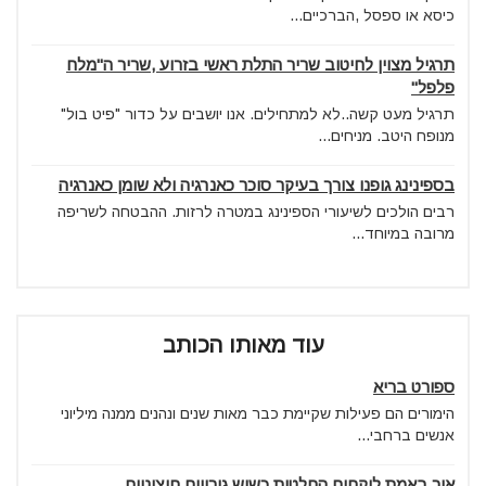
כיסא או ספסל ,הברכיים...
תרגיל מצוין לחיטוב שריר התלת ראשי בזרוע ,שריר ה"מלח
פלפל"
תרגיל מעט קשה..לא למתחילים. אנו יושבים על כדור "פיט בול"
מנופח היטב. מניחים...
בספינינג גופנו צורך בעיקר סוכר כאנרגיה ולא שומן כאנרגיה
רבים הולכים לשיעורי הספינינג במטרה לרזות. ההבטחה לשריפה
מרובה במיוחד...
עוד מאותו הכותב
ספורט בריא
הימורים הם פעילות שקיימת כבר מאות שנים ונהנים ממנה מיליוני
אנשים ברחבי...
איך באמת לוקחים החלטות כשיש גירויים חיצוניים