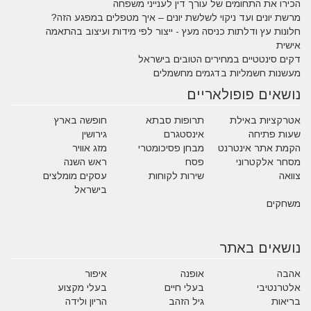
הכירו את התחומים של עורך דין לענייני משפחה
מרשת יונים ועד ניקוי לשלשת יונים – איך מטפלים במפגע הזה?
חלונות עץ ודלתות כניסה מעץ - ייצור לפי מידות ועיצוב בהתאמה
אישית
דקים סינטטיים במחירים הטובים בישראל
מעשנות חשמליות בדגמים מחשמלים
נושאים פופולאריים
אטרקציות באילת
תרופות סבתא
חופשה בארץ
שעות פתיחה
אינסטגרם
גירושין
הקמת אתר אינטרנט
מבחן פסיכומטרי
מזג אוויר
מסחר אלקטרוני
פסח
ראש השנה
צוואה
שירות לקוחות
עסקים מומלצים
בישראל
משחקים
נושאים באתר
אהבה
אופנה
איפור
אלטרנטיבי
בעלי חיים
בעלי מקצוע
בריאות
גיל הזהב
הריון ולידה