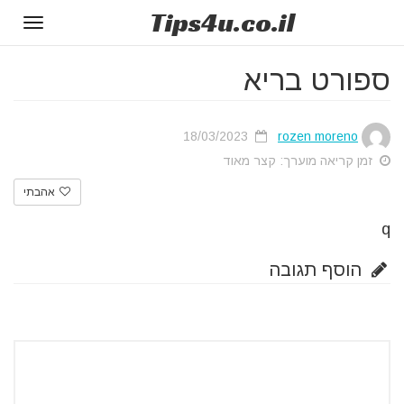
Tips
4u
.co.il
Toggle
gation
ספורט בריא
18/03/2023
rozen moreno
זמן קריאה מוערך: קצר מאוד
אהבתי
q
הוסף תגובה