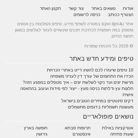
אודות
נושאים באתר
צור קשר
תקנון האתר
הצטרף ככותב
כניסה לרשומים
אתר tips4u הוקם במטרה לשתף מידע, טיפים והמלצות בין אנשים
ומספק במה חופשית לכתיבת תכנים שעשויים לעזור לגולשים במגוון
תחומי החיים.
© 2026 כל הזכויות שמורות
טיפים ומידע חדש באתר
10 טיפים שיעזרו לכם להשיג דייט באתרי הכרויות
הכירו את התחומים של עורך דין לענייני משפחה
מרשת יונים ועד ניקוי לשלשת יונים – איך מטפלים במפגע הזה?
חלונות עץ ודלתות כניסה מעץ - ייצור לפי מידות ועיצוב בהתאמה
אישית
דקים סינטטיים במחירים הטובים בישראל
מעשנות חשמליות בדגמים מחשמלים
נושאים פופולאריים
אטרקציות באילת
תרופות סבתא
חופשה בארץ
שעות פתיחה
אינסטגרם
גירושין