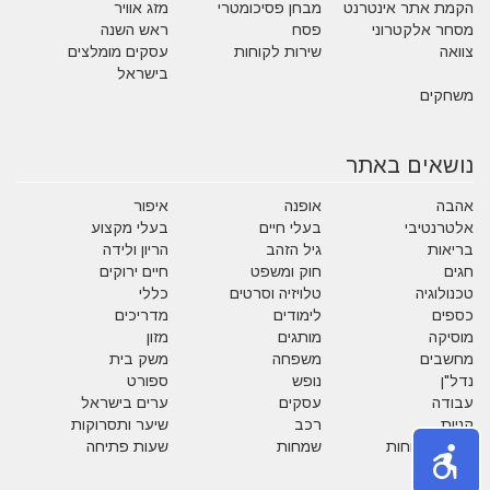
הקמת אתר אינטרנט
מבחן פסיכומטרי
מזג אוויר
מסחר אלקטרוני
פסח
ראש השנה
צוואה
שירות לקוחות
עסקים מומלצים
בישראל
משחקים
נושאים באתר
אהבה
אופנה
איפור
אלטרנטיבי
בעלי חיים
בעלי מקצוע
בריאות
גיל הזהב
הריון ולידה
חגים
חוק ומשפט
חיים ירוקים
טכנולוגיה
טלויזיה וסרטים
כללי
כספים
לימודים
מדריכים
מוסיקה
מותגים
מזון
מחשבים
משפחה
משק בית
נדל"ן
נופש
ספורט
עבודה
עסקים
ערים בישראל
קניות
רכב
שיער ותסרוקות
שירות לקוחות
שמחות
שעות פתיחה
תזונה