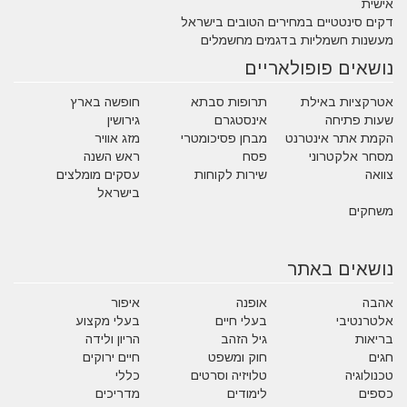
אישית
דקים סינטטיים במחירים הטובים בישראל
מעשנות חשמליות בדגמים מחשמלים
נושאים פופולאריים
אטרקציות באילת
תרופות סבתא
חופשה בארץ
שעות פתיחה
אינסטגרם
גירושין
הקמת אתר אינטרנט
מבחן פסיכומטרי
מזג אוויר
מסחר אלקטרוני
פסח
ראש השנה
צוואה
שירות לקוחות
עסקים מומלצים
בישראל
משחקים
נושאים באתר
אהבה
אופנה
איפור
אלטרנטיבי
בעלי חיים
בעלי מקצוע
בריאות
גיל הזהב
הריון ולידה
חגים
חוק ומשפט
חיים ירוקים
טכנולוגיה
טלויזיה וסרטים
כללי
כספים
לימודים
מדריכים