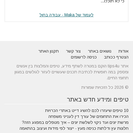
כי לא תוכלו...
לעמוד של Maka - עבודה בחול
אודות
נושאים באתר
צור קשר
תקנון האתר
הצטרף ככותב
כניסה לרשומים
אתר tips4u הוקם במטרה לשתף מידע, טיפים והמלצות בין אנשים
ומספק במה חופשית לכתיבת תכנים שעשויים לעזור לגולשים במגוון
תחומי החיים.
© 2026 כל הזכויות שמורות
טיפים ומידע חדש באתר
10 טיפים שיעזרו לכם להשיג דייט באתרי הכרויות
הכירו את התחומים של עורך דין לענייני משפחה
מרשת יונים ועד ניקוי לשלשת יונים – איך מטפלים במפגע הזה?
חלונות עץ ודלתות כניסה מעץ - ייצור לפי מידות ועיצוב בהתאמה