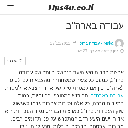
Tips
4u
.co.il
Toggle
gation
עבודה בארה"ב
Maka - עבודה בחול
12/12/2011
זמן קריאה מוערך: 27 שנ'
אהבתי
ארצות הברית היא היעד הנחשק ביותר של עבודה
בחו"ל, כמעט כל צעיר שמשתחרר מהצבא חולם לטוס
לארה"ב, בין אם למטרת טיול של אחרי הצבא או למטרת
עבודה בארה"ב
. הביקוש המטורף, הרווחיות, כמות
התיירים הרבה, כל אלה וסיבות אחרות גרמו לשגשוג
שוק העבודות בחו"ל בארצות הברית. מגוון העבודות הוא
אדיר וישנו היצע רחב המתפרש על פני תחומים רבים:
מכירות, אבטחה, הדרכה, הובלות, מנעולנות, ניקוי