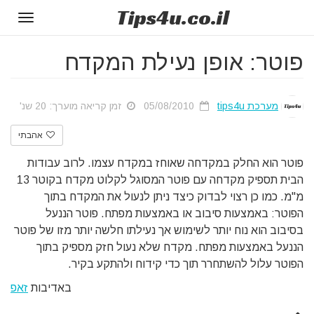
Tips
4u
.co.il
Toggle
gation
פוטר: אופן נעילת המקדח
מערכת tips4u
05/08/2010
זמן קריאה מוערך: 20 שנ'
אהבתי
פוטר הוא החלק במקדחה שאוחז במקדח עצמו. לרוב עבודות
הבית תספיק מקדחה עם פוטר המסוגל לקלוט מקדח בקוטר 13
מ"מ. כמו כן רצוי לבדוק כיצד ניתן לנעול את המקדח בתוך
הפוטר: באמצעות סיבוב או באמצעות מפתח. פוטר הננעל
בסיבוב הוא נוח יותר לשימוש אך נעילתו חלשה יותר מזו של פוטר
הננעל באמצעות מפתח. מקדח שלא נעול חזק מספיק בתוך
הפוטר עלול להשתחרר תוך כדי קידוח ולהתקע בקיר.
באדיבות
זאפ