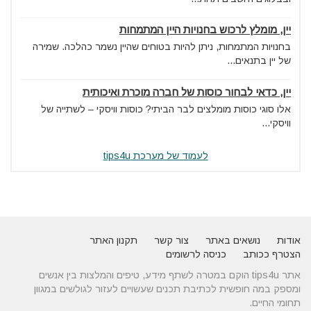
יין, מומלץ לרכוש בחנויות היין המתמחות
בחנויות המתמחות, ניתן להיות בטוחים שהיין נשמר כהלכה. שמירה
של יין בתנאים...
יין, כדאי לבחור כוסות של חברה מוכרת ואיכותית
אלו סוגי כוסות מומלצים לבר הביתי? כוסות וויסקי – לשתייה של
וויסקי...
לעמוד של מערכת tips4u
אודות
נושאים באתר
צור קשר
תקנון האתר
הצטרף ככותב
כניסה לרשומים
אתר tips4u הוקם במטרה לשתף מידע, טיפים והמלצות בין אנשים
ומספק במה חופשית לכתיבת תכנים שעשויים לעזור לגולשים במגוון
תחומי החיים.