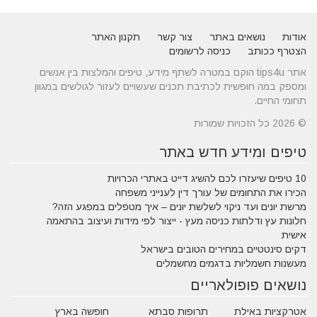
אודות
נושאים באתר
צור קשר
תקנון האתר
הצטרף ככותב
כניסה לרשומים
אתר tips4u הוקם במטרה לשתף מידע, טיפים והמלצות בין אנשים
ומספק במה חופשית לכתיבת תכנים שעשויים לעזור לגולשים במגוון
תחומי החיים.
© 2026 כל הזכויות שמורות
טיפים ומידע חדש באתר
10 טיפים שיעזרו לכם להשיג דייט באתרי הכרויות
הכירו את התחומים של עורך דין לענייני משפחה
מרשת יונים ועד ניקוי לשלשת יונים – איך מטפלים במפגע הזה?
חלונות עץ ודלתות כניסה מעץ - ייצור לפי מידות ועיצוב בהתאמה
אישית
דקים סינטטיים במחירים הטובים בישראל
מעשנות חשמליות בדגמים מחשמלים
נושאים פופולאריים
אטרקציות באילת
תרופות סבתא
חופשה בארץ