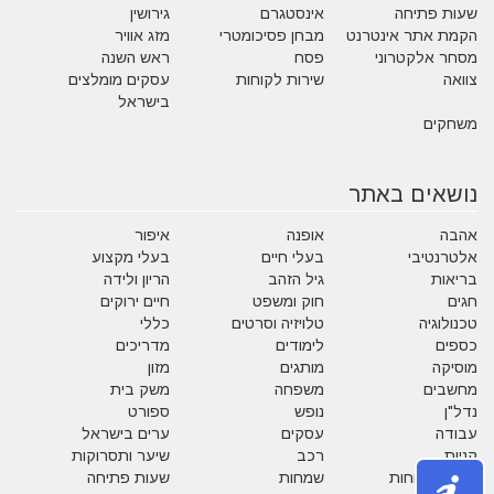
שעות פתיחה
אינסטגרם
גירושין
הקמת אתר אינטרנט
מבחן פסיכומטרי
מזג אוויר
מסחר אלקטרוני
פסח
ראש השנה
צוואה
שירות לקוחות
עסקים מומלצים
בישראל
משחקים
נושאים באתר
אהבה
אופנה
איפור
אלטרנטיבי
בעלי חיים
בעלי מקצוע
בריאות
גיל הזהב
הריון ולידה
חגים
חוק ומשפט
חיים ירוקים
טכנולוגיה
טלויזיה וסרטים
כללי
כספים
לימודים
מדריכים
מוסיקה
מותגים
מזון
מחשבים
משפחה
משק בית
נדל"ן
נופש
ספורט
עבודה
עסקים
ערים בישראל
קניות
רכב
שיער ותסרוקות
שירות לקוחות
שמחות
שעות פתיחה