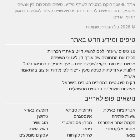
אתר tips4u הוקם במטרה לשתף מידע, טיפים והמלצות בין אנשים
ומספק במה חופשית לכתיבת תכנים שעשויים לעזור לגולשים במגוון
תחומי החיים.
© 2026 כל הזכויות שמורות
טיפים ומידע חדש באתר
10 טיפים שיעזרו לכם להשיג דייט באתרי הכרויות
הכירו את התחומים של עורך דין לענייני משפחה
מרשת יונים ועד ניקוי לשלשת יונים – איך מטפלים במפגע הזה?
חלונות עץ ודלתות כניסה מעץ - ייצור לפי מידות ועיצוב בהתאמה
אישית
דקים סינטטיים במחירים הטובים בישראל
מעשנות חשמליות בדגמים מחשמלים
נושאים פופולאריים
אטרקציות באילת
תרופות סבתא
חופשה בארץ
שעות פתיחה
אינסטגרם
גירושין
הקמת אתר אינטרנט
מבחן פסיכומטרי
מזג אוויר
מסחר אלקטרוני
פסח
ראש השנה
צוואה
שירות לקוחות
עסקים מומלצים