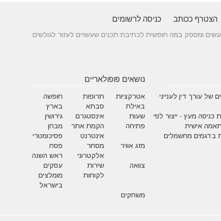
הצטרף ככותב
כניסה לרשומים
 בין אנשים ומספק במה חופשית לכתיבת תכנים שעשויים לעזור לגולשים
נושאים פופולאריים
 של עורך דין לענייני
אטרקציות
תרופות
חופשה
באילת
סבתא
בארץ
 כניסה מעץ - ייצור לפי
שעות
אינסטגרם
גירושין
תאמה אישית
פתיחה
הקמת אתר
מבחן
 בדגמים מחשמלים
אינטרנט
פסיכומטרי
מזג אוויר
מסחר
פסח
אלקטרוני
ראש השנה
צוואה
שירות
עסקים
לקוחות
מומלצים
בישראל
משחקים