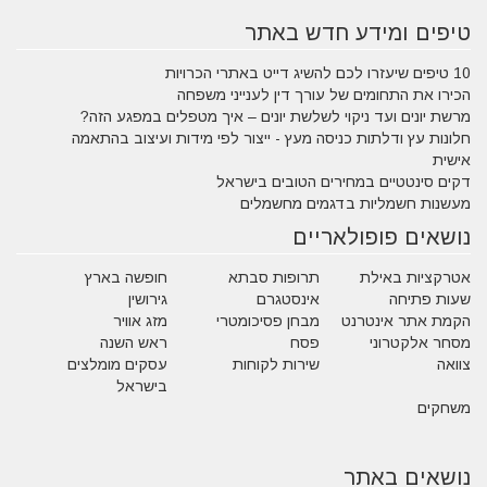
טיפים ומידע חדש באתר
10 טיפים שיעזרו לכם להשיג דייט באתרי הכרויות
הכירו את התחומים של עורך דין לענייני משפחה
מרשת יונים ועד ניקוי לשלשת יונים – איך מטפלים במפגע הזה?
חלונות עץ ודלתות כניסה מעץ - ייצור לפי מידות ועיצוב בהתאמה
אישית
דקים סינטטיים במחירים הטובים בישראל
מעשנות חשמליות בדגמים מחשמלים
נושאים פופולאריים
אטרקציות באילת
תרופות סבתא
חופשה בארץ
שעות פתיחה
אינסטגרם
גירושין
הקמת אתר אינטרנט
מבחן פסיכומטרי
מזג אוויר
מסחר אלקטרוני
פסח
ראש השנה
צוואה
שירות לקוחות
עסקים מומלצים
בישראל
משחקים
נושאים באתר