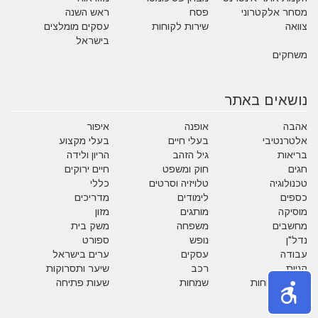
מסחר אלקטרוני
פסח
ראש השנה
צוואה
שירות לקוחות
עסקים מומלצים
בישראל
משחקים
נושאים באתר
אהבה
אופנה
איפור
אלטרנטיבי
בעלי חיים
בעלי מקצוע
בריאות
גיל הזהב
הריון ולידה
חגים
חוק ומשפט
חיים ירוקים
טכנולוגיה
טלויזיה וסרטים
כללי
כספים
לימודים
מדריכים
מוסיקה
מותגים
מזון
מחשבים
משפחה
משק בית
נדל"ן
נופש
ספורט
עבודה
עסקים
ערים בישראל
קניות
רכב
שיער ותסרוקות
שירות לקוחות
שמחות
שעות פתיחה
תזונה