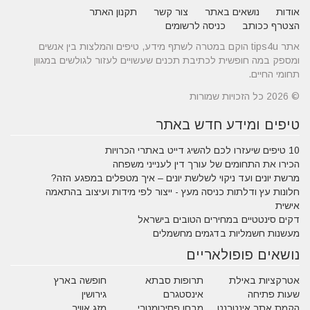
אודות
נושאים באתר
צור קשר
תקנון האתר
הצטרף ככותב
כניסה לרשומים
אתר tips4u הוקם במטרה לשתף מידע, טיפים והמלצות בין אנשים
ומספק במה חופשית לכתיבת תכנים שעשויים לעזור לגולשים במגוון
תחומי החיים.
© 2026 כל הזכויות שמורות
טיפים ומידע חדש באתר
10 טיפים שיעזרו לכם להשיג דייט באתרי הכרויות
הכירו את התחומים של עורך דין לענייני משפחה
מרשת יונים ועד ניקוי לשלשת יונים – איך מטפלים במפגע הזה?
חלונות עץ ודלתות כניסה מעץ - ייצור לפי מידות ועיצוב בהתאמה
אישית
דקים סינטטיים במחירים הטובים בישראל
מעשנות חשמליות בדגמים מחשמלים
נושאים פופולאריים
אטרקציות באילת
תרופות סבתא
חופשה בארץ
שעות פתיחה
אינסטגרם
גירושין
הקמת אתר אינטרנט
מבחן פסיכומטרי
מזג אוויר