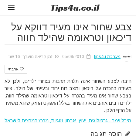
Tips
4u
.co.il
Toggle
gation
צבע שחור אינו מעיד דווקא על
דיכאון וטראומה שהילד חווה
מערכת tips4u
05/08/2010
זמן קריאה מוערך: 16 שנ'
אהבתי
חיבה לצבע השחור אינה תלוית תרבות בציורי ילדים, ולכן לא
מעידה בהכרח על דיכאון ומצב רוח ירוד ובעייתי של הילד. ציור
בצבע שחור אינו מעיד בהכרח על דיכאון וטראומה שהילד חווה.
ילדים רבים אוהבים את השחור בגלל האפקט החזק שהוא משאיר
על הדף הלבן.
מיכל וימר - גרפולוגית, יעוץ, אבחון וזוגיות, מרכז המרצים לישראל
הוסף תגובה