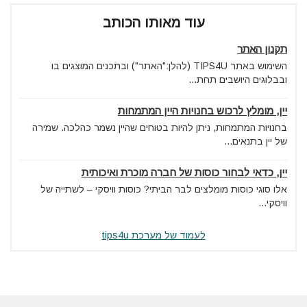
עוד מאותו הכותב
תקנון האתר
השימוש באתר TIPS4U (להלן:"האתר") ובתכנים המוצגים בו
ובבלוגים היושבים תחת...
יין, מומלץ לרכוש בחנויות היין המתמחות
בחנויות המתמחות, ניתן להיות בטוחים שהיין נשמר כהלכה. שמירה
של יין בתנאים...
יין, כדאי לבחור כוסות של חברה מוכרת ואיכותית
אלו סוגי כוסות מומלצים לבר הביתי? כוסות וויסקי – לשתייה של
וויסקי...
לעמוד של מערכת tips4u