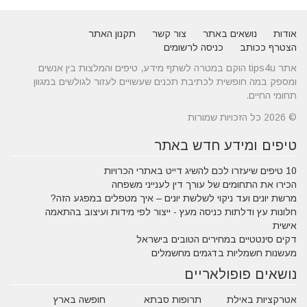
אודות
נושאים באתר
צור קשר
תקנון האתר
הצטרף ככותב
כניסה לרשומים
אתר tips4u הוקם במטרה לשתף מידע, טיפים והמלצות בין אנשים
ומספק במה חופשית לכתיבת תכנים שעשויים לעזור לגולשים במגוון
תחומי החיים.
© 2026 כל הזכויות שמורות
טיפים ומידע חדש באתר
10 טיפים שיעזרו לכם להשיג דייט באתרי הכרויות
הכירו את התחומים של עורך דין לענייני משפחה
מרשת יונים ועד ניקוי לשלשת יונים – איך מטפלים במפגע הזה?
חלונות עץ ודלתות כניסה מעץ - ייצור לפי מידות ועיצוב בהתאמה
אישית
דקים סינטטיים במחירים הטובים בישראל
מעשנות חשמליות בדגמים מחשמלים
נושאים פופולאריים
אטרקציות באילת
תרופות סבתא
חופשה בארץ