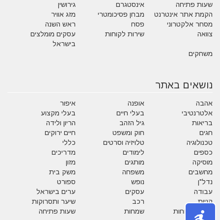
שעות פתיחה
אינסטגרם
גירושין
הקמת אתר אינטרנט
מבחן פסיכומטרי
מזג אוויר
מסחר אלקטרוני
פסח
ראש השנה
צוואה
שירות לקוחות
עסקים מומלצים
בישראל
משחקים
נושאים באתר
אהבה
אופנה
איפור
אלטרנטיבי
בעלי חיים
בעלי מקצוע
בריאות
גיל הזהב
הריון ולידה
חגים
חוק ומשפט
חיים ירוקים
טכנולוגיה
טלויזיה וסרטים
כללי
כספים
לימודים
מדריכים
מוסיקה
מותגים
מזון
מחשבים
משפחה
משק בית
נדל"ן
נופש
ספורט
עבודה
עסקים
ערים בישראל
קניות
רכב
שיער ותסרוקות
שירות לקוחות
שמחות
שעות פתיחה