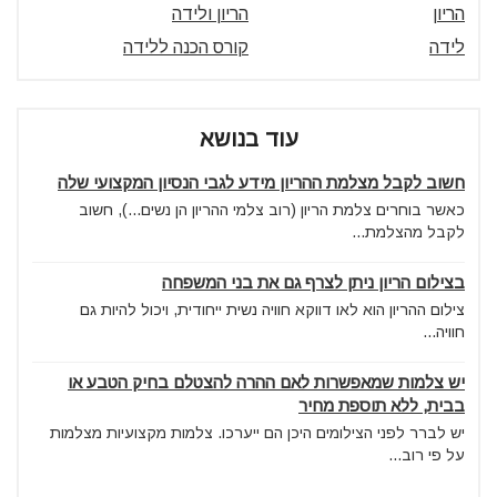
הריון
הריון ולידה
לידה
קורס הכנה ללידה
עוד בנושא
חשוב לקבל מצלמת ההריון מידע לגבי הנסיון המקצועי שלה
כאשר בוחרים צלמת הריון (רוב צלמי ההריון הן נשים...), חשוב
לקבל מהצלמת...
בצילום הריון ניתן לצרף גם את בני המשפחה
צילום ההריון הוא לאו דווקא חוויה נשית ייחודית, ויכול להיות גם
חוויה...
יש צלמות שמאפשרות לאם ההרה להצטלם בחיק הטבע או
בבית, ללא תוספת מחיר
יש לברר לפני הצילומים היכן הם ייערכו. צלמות מקצועיות מצלמות
על פי רוב...