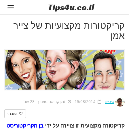
Tips
4u
.co.il
Toggle
gation
קריקטורות מקצועיות של צייר
אמן
טיפים
15/08/2014
זמן קריאה מוערך: 28 שנ'
אהבתי
קריקטורה מקצועית זו צויירה על ידי
בן הקריקטוריסט