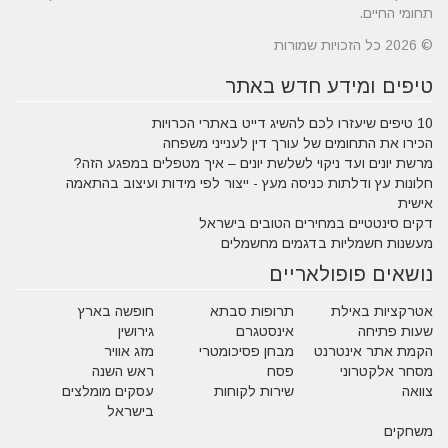
תחומי החיים.
© 2026 כל הזכויות שמורות
טיפים ומידע חדש באתר
10 טיפים שיעזרו לכם להשיג דייט באתרי הכרויות
הכירו את התחומים של עורך דין לענייני משפחה
מרשת יונים ועד ניקוי לשלשת יונים – איך מטפלים במפגע הזה?
חלונות עץ ודלתות כניסה מעץ - ייצור לפי מידות ועיצוב בהתאמה
אישית
דקים סינטטיים במחירים הטובים בישראל
מעשנות חשמליות בדגמים מחשמלים
נושאים פופולאריים
אטרקציות באילת
תרופות סבתא
חופשה בארץ
שעות פתיחה
אינסטגרם
גירושין
הקמת אתר אינטרנט
מבחן פסיכומטרי
מזג אוויר
מסחר אלקטרוני
פסח
ראש השנה
צוואה
שירות לקוחות
עסקים מומלצים
בישראל
משחקים