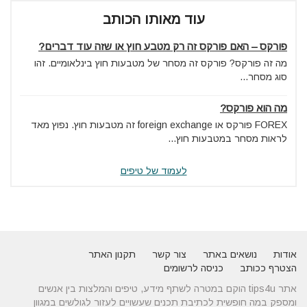
עוד מאותו הכותב
פורקס – האם פורקס זה רק מטבע חוץ או שזה עוד דברים?
מה זה פורקס? פורקס זה מסחר של מטבעות חוץ בינלאומיים. זהו
סוג מסחר...
מה הוא פורקס?
FOREX פורקס או foreign exchange זה מטבעות חוץ. נפוץ מאד
לראות מסחר במטבעות חוץ...
לעמוד של טיפים
אודות
נושאים באתר
צור קשר
תקנון האתר
הצטרף ככותב
כניסה לרשומים
אתר tips4u הוקם במטרה לשתף מידע, טיפים והמלצות בין אנשים
ומספק במה חופשית לכתיבת תכנים שעשויים לעזור לגולשים במגוון