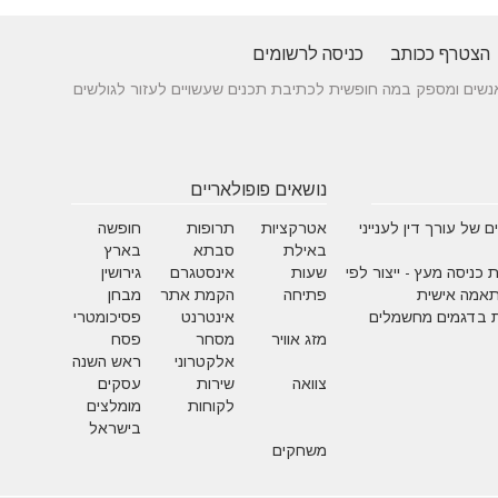
הצטרף ככותב
כניסה לרשומים
 בין אנשים ומספק במה חופשית לכתיבת תכנים שעשויים לעזור לגולשים
נושאים פופולאריים
 של עורך דין לענייני
אטרקציות
תרופות
חופשה
באילת
סבתא
בארץ
 כניסה מעץ - ייצור לפי
שעות
אינסטגרם
גירושין
תאמה אישית
פתיחה
הקמת אתר
מבחן
 בדגמים מחשמלים
אינטרנט
פסיכומטרי
מזג אוויר
מסחר
פסח
אלקטרוני
ראש השנה
צוואה
שירות
עסקים
לקוחות
מומלצים
בישראל
משחקים