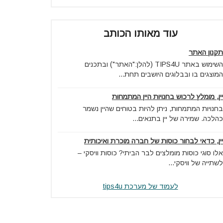
עוד מאותו הכותב
תקנון האתר
השימוש באתר TIPS4U (להלן:"האתר") ובתכנים
המוצגים בו ובבלוגים היושבים תחת...
יין, מומלץ לרכוש בחנויות היין המתמחות
בחנויות המתמחות, ניתן להיות בטוחים שהיין נשמר
כהלכה. שמירה של יין בתנאים...
יין, כדאי לבחור כוסות של חברה מוכרת ואיכותית
אלו סוגי כוסות מומלצים לבר הביתי? כוסות וויסקי –
לשתייה של וויסקי...
לעמוד של מערכת tips4u