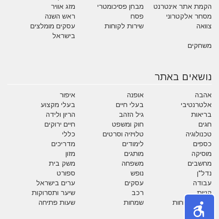
הקמת אתר אינטרנט
מבחן פסיכומטרי
מזג אוויר
מסחר אלקטרוני
פסח
ראש השנה
צוואה
שירות לקוחות
עסקים מומלצים
בישראל
משחקים
נושאים באתר
אהבה
אופנה
איפור
אלטרנטיבי
בעלי חיים
בעלי מקצוע
בריאות
גיל הזהב
הריון ולידה
חגים
חוק ומשפט
חיים ירוקים
טכנולוגיה
טלויזיה וסרטים
כללי
כספים
לימודים
מדריכים
מוסיקה
מותגים
מזון
מחשבים
משפחה
משק בית
נדל"ן
נופש
ספורט
עבודה
עסקים
ערים בישראל
קניות
רכב
שיער ותסרוקות
שירות לקוחות
שמחות
שעות פתיחה
תזונה