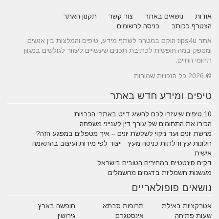
אודות
נושאים באתר
צור קשר
תקנון האתר
הצטרף ככותב
כניסה לרשומים
אתר tips4u הוקם במטרה לשתף מידע, טיפים והמלצות בין אנשים
ומספק במה חופשית לכתיבת תכנים שעשויים לעזור לגולשים במגוון
תחומי החיים.
© 2026 כל הזכויות שמורות
טיפים ומידע חדש באתר
10 טיפים שיעזרו לכם להשיג דייט באתרי הכרויות
הכירו את התחומים של עורך דין לענייני משפחה
מרשת יונים ועד ניקוי לשלשת יונים – איך מטפלים במפגע הזה?
חלונות עץ ודלתות כניסה מעץ - ייצור לפי מידות ועיצוב בהתאמה
אישית
דקים סינטטיים במחירים הטובים בישראל
מעשנות חשמליות בדגמים מחשמלים
נושאים פופולאריים
אטרקציות באילת
תרופות סבתא
חופשה בארץ
שעות פתיחה
אינסטגרם
גירושין