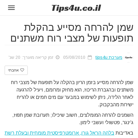
Tips
4u
.co.il
Toggle
gation
שמן להרחה מסייע בהקלת
תופעות של מצבי רוח משתנים
מערכת tips4u
05/08/2010
זמן קריאה מוערך: 20 שנ'
אהבתי
שמן להרחה מסייע בזמן הריון בהקלה על תופעות של מצבי רוח
משתנים ובהגברת הריכוז, הוא מחזק ומרומם, ויעיל להרגעה
לאחר הלידה, ניתן לשימוש במבער עם מים חמים או להריח
ישירות מהבקבוק.
השמנים להרחה המומלצים, חשוב שיכילו; תערובת שמן תפוז,
ג’ינגר, פטשולי ועשבי לימון.
באדיבות
בלהה הראל גורן, ארומטרפיסטית מומחית ובעלת רשת