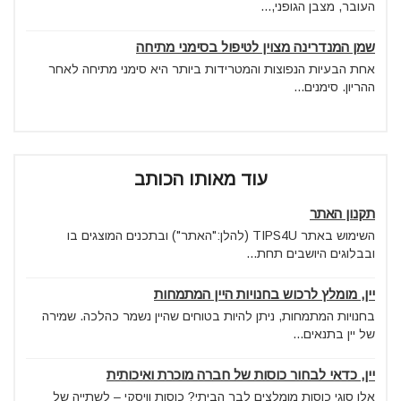
העובר, מצבן הגופני,...
שמן המנדרינה מצוין לטיפול בסימני מתיחה
אחת הבעיות הנפוצות והמטרידות ביותר היא סימני מתיחה לאחר
ההריון. סימנים...
עוד מאותו הכותב
תקנון האתר
השימוש באתר TIPS4U (להלן:"האתר") ובתכנים המוצגים בו
ובבלוגים היושבים תחת...
יין, מומלץ לרכוש בחנויות היין המתמחות
בחנויות המתמחות, ניתן להיות בטוחים שהיין נשמר כהלכה. שמירה
של יין בתנאים...
יין, כדאי לבחור כוסות של חברה מוכרת ואיכותית
אלו סוגי כוסות מומלצים לבר הביתי? כוסות וויסקי – לשתייה של