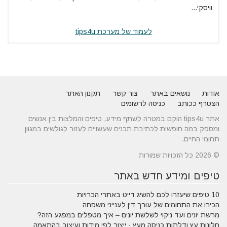
וויסקי...
לעמוד של מערכת tips4u
אודות
נושאים באתר
צור קשר
תקנון האתר
הצטרף ככותב
כניסה לרשומים
אתר tips4u הוקם במטרה לשתף מידע, טיפים והמלצות בין אנשים
ומספק במה חופשית לכתיבת תכנים שעשויים לעזור לגולשים במגוון
תחומי החיים.
© 2026 כל הזכויות שמורות
טיפים ומידע חדש באתר
10 טיפים שיעזרו לכם להשיג דייט באתרי הכרויות
הכירו את התחומים של עורך דין לענייני משפחה
מרשת יונים ועד ניקוי לשלשת יונים – איך מטפלים במפגע הזה?
חלונות עץ ודלתות כניסה מעץ - ייצור לפי מידות ועיצוב בהתאמה