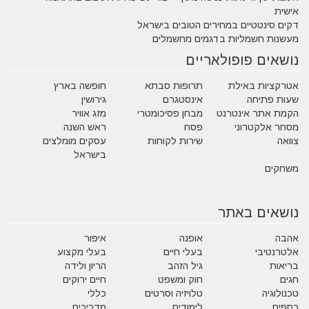
אישית
דקים סינטטיים במחירים הטובים בישראל
מעשנות חשמליות בדגמים מחשמלים
נושאים פופולאריים
אטרקציות באילת
תרופות סבתא
חופשה בארץ
שעות פתיחה
אינסטגרם
גירושין
הקמת אתר אינטרנט
מבחן פסיכומטרי
מזג אוויר
מסחר אלקטרוני
פסח
ראש השנה
צוואה
שירות לקוחות
עסקים מומלצים
בישראל
משחקים
נושאים באתר
אהבה
אופנה
איפור
אלטרנטיבי
בעלי חיים
בעלי מקצוע
בריאות
גיל הזהב
הריון ולידה
חגים
חוק ומשפט
חיים ירוקים
טכנולוגיה
טלויזיה וסרטים
כללי
כספים
לימודים
מדריכים