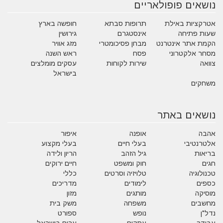
נושאים פופולאריים
אטרקציות באילת
תרופות סבתא
חופשה בארץ
שעות פתיחה
אינסטגרם
גירושין
הקמת אתר אינטרנט
מבחן פסיכומטרי
מזג אוויר
מסחר אלקטרוני
פסח
ראש השנה
צוואה
שירות לקוחות
עסקים מומלצים
בישראל
משחקים
נושאים באתר
אהבה
אופנה
איפור
אלטרנטיבי
בעלי חיים
בעלי מקצוע
בריאות
גיל הזהב
הריון ולידה
חגים
חוק ומשפט
חיים ירוקים
טכנולוגיה
טלויזיה וסרטים
כללי
כספים
לימודים
מדריכים
מוסיקה
מותגים
מזון
מחשבים
משפחה
משק בית
נדל"ן
נופש
ספורט