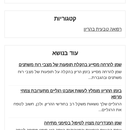
קטגוריות
רפואה טבעית בהריון
עוד בנושא
שמן להרחה מסייע בהקלת תופעות של מצבי רוח משתנים
שמן להרחה מסייע בזמן הריון בהקלה על תופעות של מצבי רוח
משתנים ובהגברת...
בזמן ההריון מומלץ לעשות אמבט רגליים מתערובת צמחי
מרפא
הרגליים שלך נושאות משקל רב בחודשי ההריון. ולכן, חשוב לטפח
את הרגליים...
שמן המנדרינה מצוין לטיפול בסימני מתיחה
אחת הבעיות הנפוצות והמטרידות ביותר היא סימני מתיחה לאחר