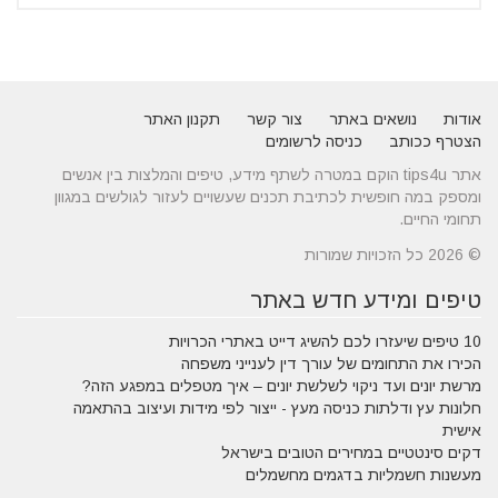
אודות
נושאים באתר
צור קשר
תקנון האתר
הצטרף ככותב
כניסה לרשומים
אתר tips4u הוקם במטרה לשתף מידע, טיפים והמלצות בין אנשים
ומספק במה חופשית לכתיבת תכנים שעשויים לעזור לגולשים במגוון
תחומי החיים.
© 2026 כל הזכויות שמורות
טיפים ומידע חדש באתר
10 טיפים שיעזרו לכם להשיג דייט באתרי הכרויות
הכירו את התחומים של עורך דין לענייני משפחה
מרשת יונים ועד ניקוי לשלשת יונים – איך מטפלים במפגע הזה?
חלונות עץ ודלתות כניסה מעץ - ייצור לפי מידות ועיצוב בהתאמה
אישית
דקים סינטטיים במחירים הטובים בישראל
מעשנות חשמליות בדגמים מחשמלים