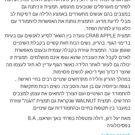
לפחדים מעורפלים שנובעים מהנפש. תמצית זו ניתנת גם
במצבים בהם אנשים מתעוררים באמצע הלילה עם דפיקות לב
מבלי לדעת מדוע. התמצית נותנת את האפשרות להתמודד עם
הלא נודע למרות הפחד.
תמצית CRAB APPLE נועדה בין השאר לסייע לאנשים עם בעיות
בדימוי הגוף. בהריון, נשים רבות חוות קשיים בקבלת השינויים
שגופן עובר. התמצית עוזרת בקבלה עצמית ובעצם מאפשרת
לאדם לקבל את העובדה שהוא וגופו אינם מושלמים. תמצית זו
יכולה גם לעזור לאחר הלידה כאשר הגוף עדיין לא חזר לעצמו מה
שיוצר דכדוך ואף דיכאון לנשים מסוימות.
במהלך ההריון והלידה מתרחשים שינויים רבים בחיי האישה ,
בגופה וביחסיה עם בן זוגה והסביבה. נשים רבות מתקשות
להתמודד עם השינויים ועם הצורך להתאים את עצמן למצבים
החדשים. תמצית WALNUT שנקראת גם תמצית "הגנה" עוזרת
במעבר בין תקופות בחיים ובהתמודדות עם שינויים.
מאת יעל דגן, דולה ומטפלת בפרחי באך ושיאצו, B.A
בפסיכולוגיה