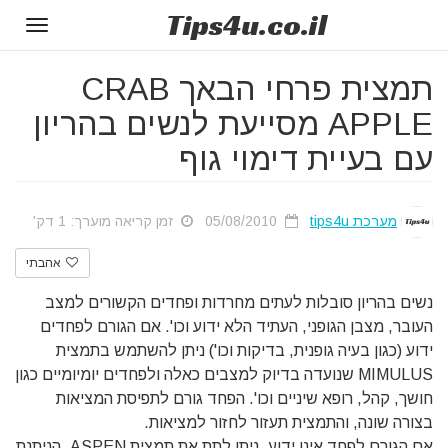
Tips
4u
.co.il
Toggle
gation
תמצית פרחי הבאך CRAB
APPLE מסייעת לנשים בהריון
עם בעיית דימוי גוף
מערכת tips4u
05/08/2010
זמן קריאה מוערך: 1 דק'
אהבתי
נשים בהריון סובלות לעתים מחרדות ופחדים הקשורים למצב
העובר, מצבן הגופני, העתיד הלא ידוע וכו'. אם הגורם לפחדים
ידוע (כגון בעיה גופנית, בדיקות וכו') ניתן להשתמש בתמצית
MIMULUS שנועדה בדיוק למצבים כאלה ולפחדים יומיומיים כגון
חושך, קהל, רופא שיניים וכו'. הפחד גורם לתפיסת המציאות
בצורה שונה, והתמצית תעזור לחזור למציאות.
אם הגורם לפחד אינו ידוע, ניתן לתת את תמצית ASPEN, הניתנת