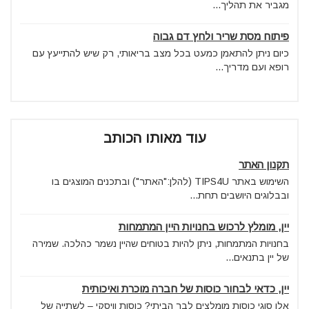
מגביר את תהליך...
פיתוח מסת שריר ולחץ דם גבוה
כיום ניתן להתאמן כמעט בכל מצב בריאותי, רק שיש להתייעץ עם
רופא ועם מדריך...
עוד מאותו הכותב
תקנון האתר
השימוש באתר TIPS4U (להלן:"האתר") ובתכנים המוצגים בו
ובבלוגים היושבים תחת...
יין, מומלץ לרכוש בחנויות היין המתמחות
בחנויות המתמחות, ניתן להיות בטוחים שהיין נשמר כהלכה. שמירה
של יין בתנאים...
יין, כדאי לבחור כוסות של חברה מוכרת ואיכותית
אלו סוגי כוסות מומלצים לבר הביתי? כוסות וויסקי – לשתייה של