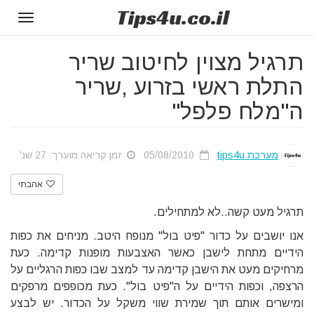
Tips
4u
.co.il
Toggle
gation
תרגיל מצוין לחיטוב שריר
התלת ראשי בזרוע ,שריר
ה"מלח פלפל"
מערכת tips4u
05/08/2010
זמן קריאה מוערך: 27 שנ'
אהבתי
תרגיל מעט קשה..לא למתחילים.
אנו יושבים על כדור "פיט בול" מנופח היטב. מניחים את כפות
הידיים מתחת לישבן כאשר האצבעות מופנות קדימה. כעת
מרחיקים מעט את הישבן קדימה עד למצב שבו כפות הרגליים על
הרצפה, וכפות הידיים על ה"פיט בול". כעת מכופפים מרפקים
ומישרים אותם תוך שמירת שווי משקל על הכדור. יש לבצע