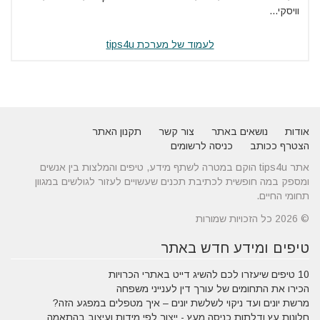
וויסקי...
לעמוד של מערכת tips4u
אודות
נושאים באתר
צור קשר
תקנון האתר
הצטרף ככותב
כניסה לרשומים
אתר tips4u הוקם במטרה לשתף מידע, טיפים והמלצות בין אנשים
ומספק במה חופשית לכתיבת תכנים שעשויים לעזור לגולשים במגוון
תחומי החיים.
© 2026 כל הזכויות שמורות
טיפים ומידע חדש באתר
10 טיפים שיעזרו לכם להשיג דייט באתרי הכרויות
הכירו את התחומים של עורך דין לענייני משפחה
מרשת יונים ועד ניקוי לשלשת יונים – איך מטפלים במפגע הזה?
חלונות עץ ודלתות כניסה מעץ - ייצור לפי מידות ועיצוב בהתאמה