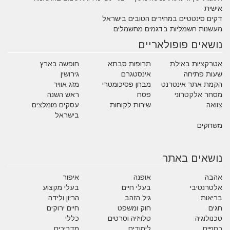
אישית
דקים סינטטיים במחירים הטובים בישראל
מעשנות חשמליות בדגמים מחשמלים
נושאים פופולאריים
אטרקציות באילת
תרופות סבתא
חופשה בארץ
שעות פתיחה
אינסטגרם
גירושין
הקמת אתר אינטרנט
מבחן פסיכומטרי
מזג אוויר
מסחר אלקטרוני
פסח
ראש השנה
צוואה
שירות לקוחות
עסקים מומלצים
בישראל
משחקים
נושאים באתר
אהבה
אופנה
איפור
אלטרנטיבי
בעלי חיים
בעלי מקצוע
בריאות
גיל הזהב
הריון ולידה
חגים
חוק ומשפט
חיים ירוקים
טכנולוגיה
טלויזיה וסרטים
כללי
כספים
לימודים
מדריכים