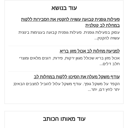
עוד בנושא
פעילות גופנית קבועה עשויה להקטין את הסבירות ללקות
במחלת לב קטלנית
עסוק בפעילות גופנית. פעילות גופנית קבועה בעצימות בינונית
עשויה להקטין...
למניעת מחלות לב אכול מזון בריא
אכול מזון בריא שכולל מגוון ירקות, פירות, דגנים מלאים ומוצרי
חלב דלים...
עודף משקל מעלה את הסיכון ללקות במחלות לב
הקפד על משקל גופך. עודף משקל עלול להוביל למצבים הבאים;
יתר לחץ דם, יתר...
עוד מאותו הכותב