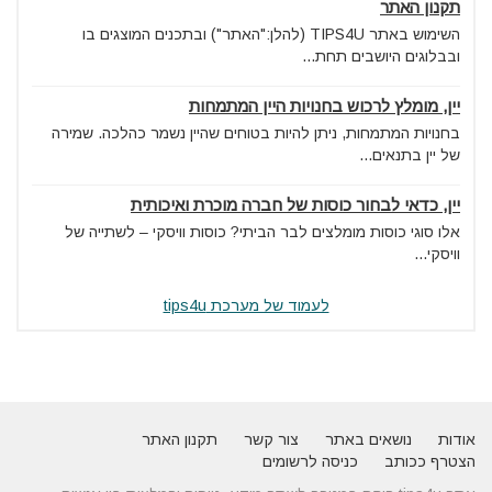
תקנון האתר
השימוש באתר TIPS4U (להלן:"האתר") ובתכנים המוצגים בו
ובבלוגים היושבים תחת...
יין, מומלץ לרכוש בחנויות היין המתמחות
בחנויות המתמחות, ניתן להיות בטוחים שהיין נשמר כהלכה. שמירה
של יין בתנאים...
יין, כדאי לבחור כוסות של חברה מוכרת ואיכותית
אלו סוגי כוסות מומלצים לבר הביתי? כוסות וויסקי – לשתייה של
וויסקי...
לעמוד של מערכת tips4u
אודות
נושאים באתר
צור קשר
תקנון האתר
הצטרף ככותב
כניסה לרשומים