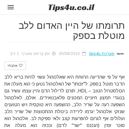
Tips
4u
.co.il
Toggle
gation
תרומתו של היין האדום ללב
מוטלת בספק
מערכת tips4u
05/08/2010
זמן קריאה מוערך: 1 דק'
אהבתי
אף על פי שהדיעה הרווחת היא שאלכוהול עשוי להיות בריא ללב
הדבר מוטל בספק. ל"זכותו" של האלכוהול נטען כי הוא מעלה את
הכולסטרול הטוב – HDL, תורם לדילול הדם והיין עצמו עשיר גם
בנוגדי חמצון חיוניים המכונים פלאבנואידים. אולם, לאלכוהול
השפעה רעה על שריר הלב, ההשפעה היא טוקסית ויש הטוענים
שנזקי אלכוהול יגרמו לירידה ביכולת ההתכווצות של שריר הלב
ועלולים אף לגרום להפרעות קצב ולאי ספיקת לב. אלכוהול הוא
סוכר זמין (הנכנס "ישר" לדם) וככזה הוא מעלה את