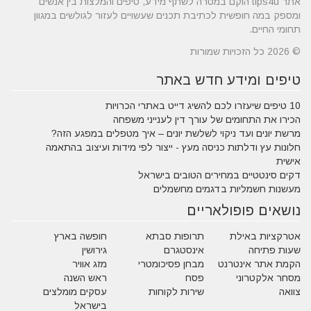
אתר tips4u הוקם במטרה לשתף מידע, טיפים והמלצות בין אנשים
ומספק במה חופשית לכתיבת תכנים שעשויים לעזור לגולשים במגוון
תחומי החיים.
© 2026 כל הזכויות שמורות
טיפים ומידע חדש באתר
10 טיפים שיעזרו לכם להשיג דייט באתרי הכרויות
הכירו את התחומים של עורך דין לענייני משפחה
מרשת יונים ועד ניקוי לשלשת יונים – איך מטפלים במפגע הזה?
חלונות עץ ודלתות כניסה מעץ - ייצור לפי מידות ועיצוב בהתאמה
אישית
דקים סינטטיים במחירים הטובים בישראל
מעשנות חשמליות בדגמים מחשמלים
נושאים פופולאריים
אטרקציות באילת
תרופות סבתא
חופשה בארץ
שעות פתיחה
אינסטגרם
גירושין
הקמת אתר אינטרנט
מבחן פסיכומטרי
מזג אוויר
מסחר אלקטרוני
פסח
ראש השנה
צוואה
שירות לקוחות
עסקים מומלצים
בישראל