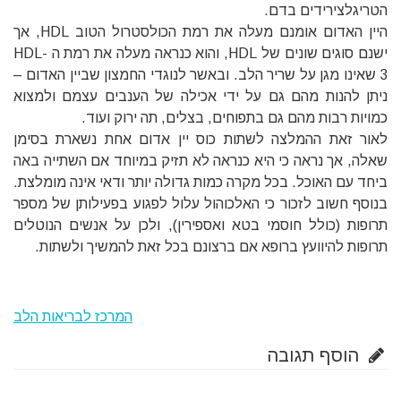
הטריגלצירידים בדם.
היין האדום אומנם מעלה את רמת הכולסטרול הטוב HDL, אך
ישנם סוגים שונים של HDL, והוא כנראה מעלה את רמת ה HDL-
3 שאינו מגן על שריר הלב. ובאשר לנוגדי החמצון שביין האדום –
ניתן להנות מהם גם על ידי אכילה של הענבים עצמם ולמצוא
כמויות רבות מהם גם בתפוחים, בצלים, תה ירוק ועוד.
לאור זאת ההמלצה לשתות כוס יין אדום אחת נשארת בסימן
שאלה, אך נראה כי היא כנראה לא תזיק במיוחד אם השתייה באה
ביחד עם האוכל. בכל מקרה כמות גדולה יותר ודאי אינה מומלצת.
בנוסף חשוב לזכור כי האלכוהול עלול לפגוע בפעילותן של מספר
תרופות (כולל חוסמי בטא ואספירין), ולכן על אנשים הנוטלים
תרופות להיוועץ ברופא אם ברצונם בכל זאת להמשיך ולשתות.
המרכז לבריאות הלב
הוסף תגובה