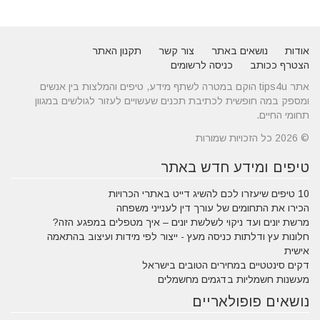
אודות
נושאים באתר
צור קשר
תקנון האתר
הצטרף ככותב
כניסה לרשומים
אתר tips4u הוקם במטרה לשתף מידע, טיפים והמלצות בין אנשים
ומספק במה חופשית לכתיבת תכנים שעשויים לעזור לגולשים במגוון
תחומי החיים.
© 2026 כל הזכויות שמורות
טיפים ומידע חדש באתר
10 טיפים שיעזרו לכם להשיג דייט באתרי הכרויות
הכירו את התחומים של עורך דין לענייני משפחה
מרשת יונים ועד ניקוי לשלשת יונים – איך מטפלים במפגע הזה?
חלונות עץ ודלתות כניסה מעץ - ייצור לפי מידות ועיצוב בהתאמה
אישית
דקים סינטטיים במחירים הטובים בישראל
מעשנות חשמליות בדגמים מחשמלים
נושאים פופולאריים