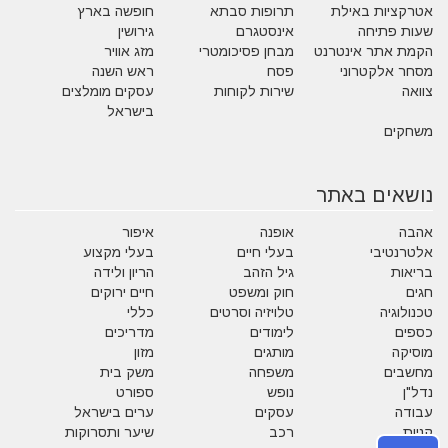
אטרקציות באילת
תרופות סבתא
חופשה בארץ
שעות פתיחה
אינסטגרם
גירושין
הקמת אתר אינטרנט
מבחן פסיכומטרי
מזג אוויר
מסחר אלקטרוני
פסח
ראש השנה
צוואה
שירות לקוחות
עסקים מומלצים
בישראל
משחקים
נושאים באתר
אהבה
אופנה
איפור
אלטרנטיבי
בעלי חיים
בעלי מקצוע
בריאות
גיל הזהב
הריון ולידה
חגים
חוק ומשפט
חיים ירוקים
טכנולוגיה
טלויזיה וסרטים
כללי
כספים
לימודים
מדריכים
מוסיקה
מותגים
מזון
מחשבים
משפחה
משק בית
נדל"ן
נופש
ספורט
עבודה
עסקים
ערים בישראל
קניות
רכב
שיער ותסרוקות