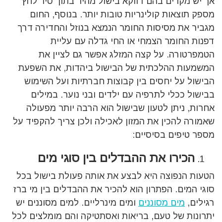
אך יש מקרים בהם דווקא בישול מהיר בתוך סיר לחץ
מספק תוצאות קולינריות טובות יותר. בנוסף, החום
מגביר את מסיסות החומר הנמצא בנוזל והחדירה דרך
דפנות החומר הצמחי או החי גדלה עם עליית
הטמפרטורה. על קצה המזלג אפשר גם לציין את
המשמעות ההלכתית של הבישול ביהדות, את השפעת
הבישול על יחסים בין קבוצות חברתיות ועל השימוש
בבישול ככלי לתרפיה עם ילדים ובני נוער. במילים
אחרות, ניתן לטעון שבישול הוא הרבה יותר מפעולה
שאמורה להכין את המזון לאכילה ולכן צריך להקפיד על
מספר טיפים בסיסיים:
הכירו את ההבדלים בין סוגי מים
הטעות הנפוצה היא לבצע את אותה פעולת בישול בכל
סוגי המים. הפתרון הוא להכיר את ההבדלים בין מי ברז
רגילים,
מים מסוננים
ומים מינרליים. למים מסוננים יש
יתרונות של טעם, בריאות ואסתטיקה והם מומלצים לכל