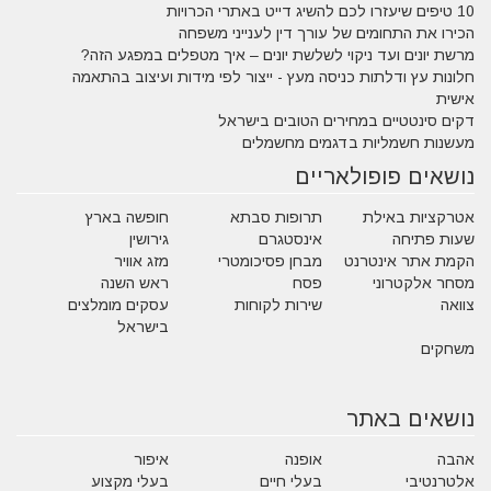
10 טיפים שיעזרו לכם להשיג דייט באתרי הכרויות
הכירו את התחומים של עורך דין לענייני משפחה
מרשת יונים ועד ניקוי לשלשת יונים – איך מטפלים במפגע הזה?
חלונות עץ ודלתות כניסה מעץ - ייצור לפי מידות ועיצוב בהתאמה
אישית
דקים סינטטיים במחירים הטובים בישראל
מעשנות חשמליות בדגמים מחשמלים
נושאים פופולאריים
אטרקציות באילת
תרופות סבתא
חופשה בארץ
שעות פתיחה
אינסטגרם
גירושין
הקמת אתר אינטרנט
מבחן פסיכומטרי
מזג אוויר
מסחר אלקטרוני
פסח
ראש השנה
צוואה
שירות לקוחות
עסקים מומלצים
בישראל
משחקים
נושאים באתר
אהבה
אופנה
איפור
אלטרנטיבי
בעלי חיים
בעלי מקצוע