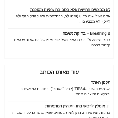
לא מבצעים החייאה אלא בסביבה שאינה מסוכנת
אדם מגיל שנה עד 8 (שימו לב, ההתייחסות היא לגודל הגוף ולא
לגיל). לא מבצעים...
Breathing B – בדיקת נשימה
בדוק נשימה ע"י הנחת האוזן מעל לפיו ואפו של הנפגע וחוש האם
קיימת דרכם...
עוד מאותו הכותב
תקנון האתר
השימוש באתר TIPS4U (להלן:"האתר") ובתכנים המוצגים בו
ובבלוגים היושבים תחת...
יין, מומלץ לרכוש בחנויות היין המתמחות
בחנויות המתמחות, ניתן להיות בטוחים שהיין נשמר כהלכה. שמירה
של יין בתנאים...