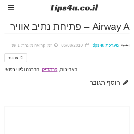
Tips
4u
.co.il
Toggle
gation
Airway A – פתיחת נתיב אוויר
מערכת tips4u
05/08/2010
זמן קריאה מוערך: 1 שנ'
אהבתי
באדיבות,
פרמדיק
, הדרכה וליווי רפואי
הוסף תגובה