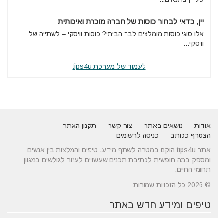
יין, כדאי לבחור כוסות של חברה מוכרת ואיכותית
אלו סוגי כוסות מומלצים לבר הביתי? כוסות וויסקי – לשתייה של
וויסקי...
לעמוד של מערכת tips4u
אודות
נושאים באתר
צור קשר
תקנון האתר
הצטרף ככותב
כניסה לרשומים
אתר tips4u הוקם במטרה לשתף מידע, טיפים והמלצות בין אנשים
ומספק במה חופשית לכתיבת תכנים שעשויים לעזור לגולשים במגוון
תחומי החיים.
© 2026 כל הזכויות שמורות
טיפים ומידע חדש באתר