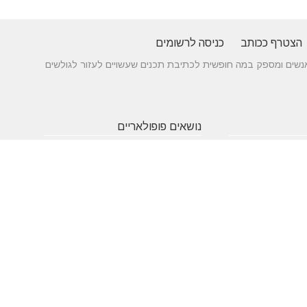
הצטרף ככותב
כניסה לרשומים
 בין אנשים ומספק במה חופשית לכתיבת תכנים שעשויים לעזור לגולשים
נושאים פופולאריים
 של עורך דין לענייני
אטרקציות
תרופות
חופשה
באילת
סבתא
בארץ
 כניסה מעץ - ייצור לפי
שעות
אינסטגרם
גירושין
תאמה אישית
פתיחה
הקמת אתר
מבחן
 בדגמים מחשמלים
אינטרנט
פסיכומטרי
מזג אוויר
מסחר
פסח
אלקטרוני
ראש השנה
צוואה
שירות
עסקים
לקוחות
מומלצים
בישראל
משחקים