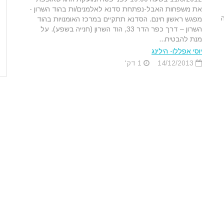
את משפחות האבל-נפתחת סדנא לאלמנים/ות בהוד השרון -
ko מקווה
מפגש ראשון חינם. הסדנא תתקיים במרכז האומנויות בהוד
השרון – דרך כפר הדר 33, הוד השרון (חנייה בשפע). על
מנת להבטיח...
יוסי אפללו- הילינג
14/12/2013
1 דק'