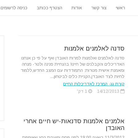
ראשי
צור קשר
אודות
הצטרף ככותב
כניסה לרשומים
סדנה לאלמנים אלמנות
סדנה לאלמנים ואלמנות למרות האובדן ואף על פי כן אנחנו
האדריכלים והקבלנים של חיינו! בהנחיית פנינה ולטר- מנחה
ומאמנת אישית מטרות: התמודדות עם המצב החדש,ללמוד
לחיות לצד האובדן,הקניית כלים לביטחון...
קורת גג- המרכז לאדריכלות החיים
14/12/2013
1 דק'
אלמנים אלמנות סדנאות-יש חיים אחרי
האובדן
11/3/2012 בשעה 19:00 לפני פסח ומועקת החג שאופפת