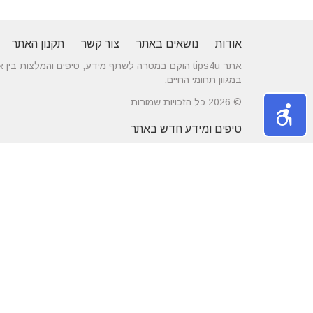
אודות
נושאים באתר
צור קשר
תקנון האתר
אתר tips4u הוקם במטרה לשתף מידע, טיפים והמלצות
במגוון תחומי החיים.
© 2026 כל הזכויות שמורות
טיפים ומידע חדש באתר
10 טיפים שיעזרו לכם להשיג דייט באתרי
הכירו את התחומים
הכרויות
משפחה
מרשת יונים ועד ניקוי לשלשת יונים – איך
חלונות עץ ודלתות
מטפלים במפגע הזה?
מידות ועיצוב בה
דקים סינטטיים במחירים הטובים בישראל
מעשנות חשמליות
נושאים באתר