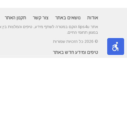
אודות
נושאים באתר
צור קשר
תקנון האתר
אתר tips4u הוקם במטרה לשתף מידע, טיפים והמלצות
במגוון תחומי החיים.
© 2026 כל הזכויות שמורות
טיפים ומידע חדש באתר
10 טיפים שיעזרו לכם להשיג דייט באתרי
הכירו את התחומים
הכרויות
משפחה
מרשת יונים ועד ניקוי לשלשת יונים – איך
חלונות עץ ודלתות
מטפלים במפגע הזה?
מידות ועיצוב בה
דקים סינטטיים במחירים הטובים בישראל
מעשנות חשמליות
נושאים באתר