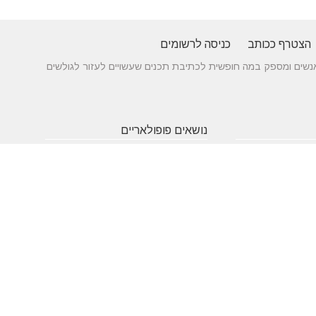
הצטרף ככותב
כניסה לרשומים
 בין אנשים ומספק במה חופשית לכתיבת תכנים שעשויים לעזור לגולשים
נושאים פופולאריים
 של עורך דין לענייני
אטרקציות
תרופות
חופשה
באילת
סבתא
בארץ
 כניסה מעץ - ייצור לפי
שעות
אינסטגרם
גירושין
תאמה אישית
פתיחה
הקמת אתר
מבחן
 בדגמים מחשמלים
אינטרנט
פסיכומטרי
מזג אוויר
מסחר
פסח
אלקטרוני
ראש השנה
צוואה
שירות
עסקים
לקוחות
מומלצים
בישראל
משחקים