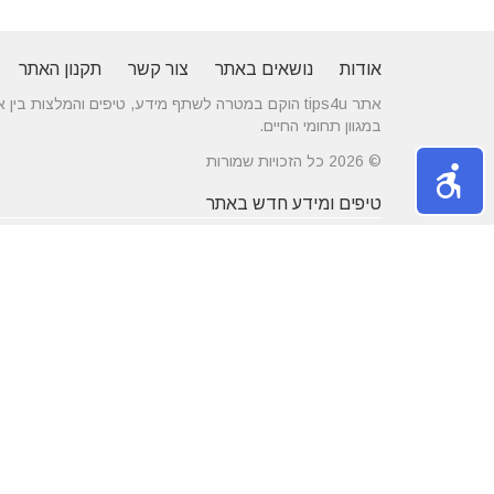
אודות
נושאים באתר
צור קשר
תקנון האתר
אתר tips4u הוקם במטרה לשתף מידע, טיפים והמלצות
במגוון תחומי החיים.
© 2026 כל הזכויות שמורות
טיפים ומידע חדש באתר
10 טיפים שיעזרו לכם להשיג דייט באתרי
הכירו את התחומים
הכרויות
משפחה
מרשת יונים ועד ניקוי לשלשת יונים – איך
חלונות עץ ודלתות
מטפלים במפגע הזה?
מידות ועיצוב בה
דקים סינטטיים במחירים הטובים בישראל
מעשנות חשמליות
נושאים באתר