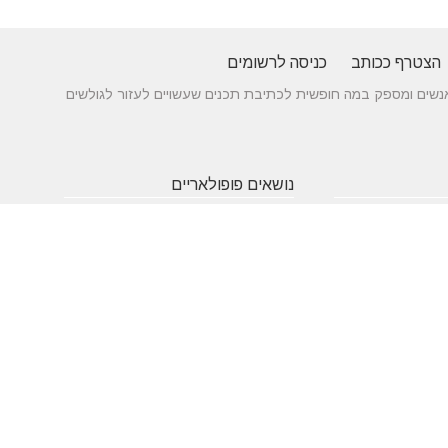
הצטרף ככותב
כניסה לרשומים
 בין אנשים ומספק במה חופשית לכתיבת תכנים שעשויים לעזור לגולשים
נושאים פופולאריים
 של עורך דין לענייני
אטרקציות
תרופות
חופשה
באילת
סבתא
בארץ
 כניסה מעץ - ייצור לפי
שעות
אינסטגרם
גירושין
תאמה אישית
פתיחה
הקמת אתר
מבחן
 בדגמים מחשמלים
אינטרנט
פסיכומטרי
מזג אוויר
מסחר
פסח
אלקטרוני
ראש השנה
צוואה
שירות
עסקים
לקוחות
מומלצים
בישראל
משחקים