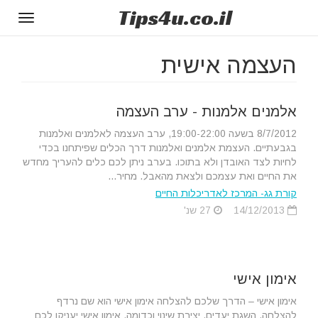
Tips
4u
.co.il
Toggle
gation
העצמה אישית
אלמנים אלמנות - ערב העצמה
8/7/2012 בשעה 19:00-22:00, ערב העצמה לאלמנים ואלמנות
בגבעתיים. העצמת אלמנים ואלמנות דרך הכלים שפיתחנו בכדי
לחיות לצד האובדן ולא בתוכו. בערב ניתן לכם כלים להעריך מחדש
את החיים ואת עצמכם ולצאת מהאבל. מחיר...
קורת גג- המרכז לאדריכלות החיים
14/12/2013
27 שנ'
אימון אישי
אימון אישי – הדרך שלכם להצלחה אימון אישי הוא שם נרדף
להצלחה, השגת יעדים, יצירת שינוי וכדומה. אימון אישי יעניקו לכם